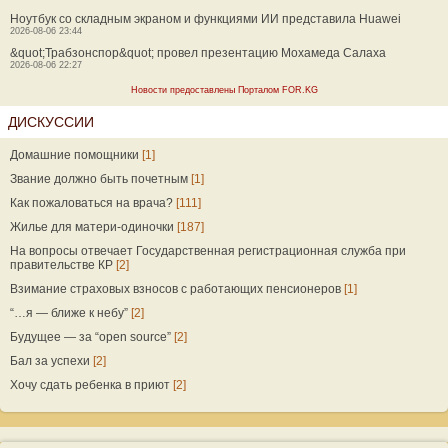
Ноутбук со складным экраном и функциями ИИ представила Huawei
2026-08-06 23:44
&quot;Трабзонспор&quot; провел презентацию Мохамеда Салаха
2026-08-06 22:27
Новости предоставлены Порталом FOR.KG
ДИСКУССИИ
Домашние помощники
[1]
Звание должно быть почетным
[1]
Как пожаловаться на врача?
[111]
Жилье для матери-одиночки
[187]
На вопросы отвечает Государственная регистрационная служба при
правительстве КР
[2]
Взимание страховых взносов с работающих пенсионеров
[1]
“…я — ближе к небу”
[2]
Будущее — за “open source”
[2]
Бал за успехи
[2]
Хочу сдать ребенка в приют
[2]