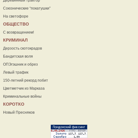
Деревянный трактор
Союзнические “покатушки”
На светофоре
ОБЩЕСТВО
С возвращением!
КРИМИНАЛ
Дерзость скотокрадов
Бандитская воля
ОПЭгэшник и обрез
Левый трафик
150-летний рекорд побит
Цветметчик из Марказа
Криминальные войны
КОРОТКО
Новый Пресняков