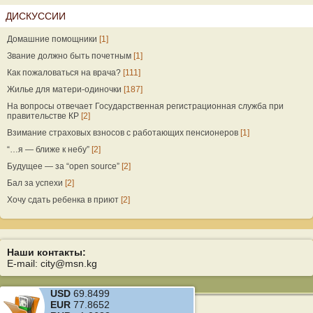
ДИСКУССИИ
Домашние помощники
[1]
Звание должно быть почетным
[1]
Как пожаловаться на врача?
[111]
Жилье для матери-одиночки
[187]
На вопросы отвечает Государственная регистрационная служба при
правительстве КР
[2]
Взимание страховых взносов с работающих пенсионеров
[1]
“…я — ближе к небу”
[2]
Будущее — за “open source”
[2]
Бал за успехи
[2]
Хочу сдать ребенка в приют
[2]
Наши контакты:
E-mail: city@msn.kg
USD
69.8499
EUR
77.8652