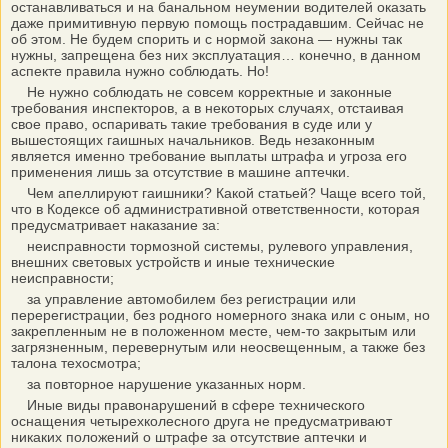
останавливаться и на банальном неумении водителей оказать
даже примитивную первую помощь пострадавшим. Сейчас не
об этом. Не будем спорить и с нормой закона — нужны так
нужны, запрещена без них эксплуатация… конечно, в данном
аспекте правила нужно соблюдать. Но!
Не нужно соблюдать не совсем корректные и законные
требования инспекторов, а в некоторых случаях, отстаивая
свое право, оспаривать такие требования в суде или у
вышестоящих гаишных начальников. Ведь незаконным
является именно требование выплаты штрафа и угроза его
применения лишь за отсутствие в машине аптечки.
Чем апеллируют гаишники? Какой статьей? Чаще всего той,
что в Кодексе об административной ответственности, которая
предусматривает наказание за:
неисправности тормозной системы, рулевого управления,
внешних световых устройств и иные технические
неисправности;
за управление автомобилем без регистрации или
перерегистрации, без родного номерного знака или с оным, но
закрепленным не в положенном месте, чем-то закрытым или
загрязненным, перевернутым или неосвещенным, а также без
талона техосмотра;
за повторное нарушение указанных норм.
Иные виды правонарушений в сфере технического
оснащения четырехколесного друга не предусматривают
никаких положений о штрафе за отсутствие аптечки и