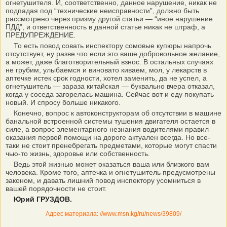
огнетушителя. И, соответственно, данное нарушение, никак не
подпадая под “технические неисправности”, должно быть
рассмотрено через призму другой статьи — “иное нарушение
ПДД”, и ответственность в данной статье никак не штраф, а
ПРЕДУПРЕЖДЕНИЕ.
То есть повод совать инспектору сомовые купюры напрочь
отсутствует, ну разве что если это ваше добровольное желание,
а может, даже благотворительный взнос. В остальных случаях
не грубим, улыбаемся и виновато киваем, мол, у лекарств в
аптечке истек срок годности, хотел заменить, да не успел, а
огнетушитель — зараза китайская — буквально вчера отказал,
когда у соседа загорелась машина. Сейчас вот и еду покупать
новый. И спросу больше никакого.
Конечно, вопрос к автоконструкторам об отсутствии в машине
банальной встроенной системы тушения двигателя остается в
силе, а вопрос элементарного незнания водителями правил
оказания первой помощи на дороге актуален всегда. Но все-
таки не стоит пренебрегать предметами, которые могут спасти
чью-то жизнь, здоровье или собственность.
Ведь этой жизнью может оказаться ваша или близкого вам
человека. Кроме того, аптечка и огнетушитель предусмотрены
законом, и давать лишний повод инспектору усомниться в
вашей порядочности не стоит.
Юрий ГРУЗДОВ.
Адрес материала: //www.msn.kg/ru/news/39809/