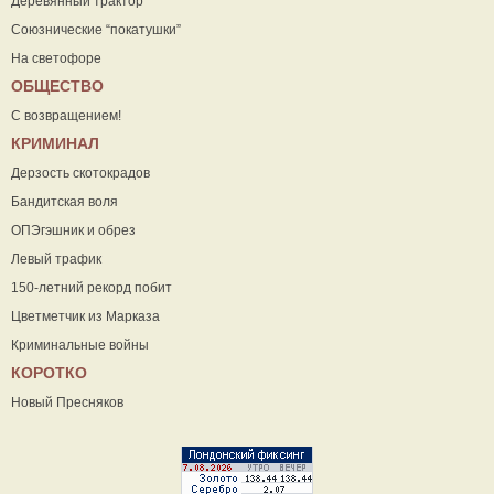
Деревянный трактор
Союзнические “покатушки”
На светофоре
ОБЩЕСТВО
С возвращением!
КРИМИНАЛ
Дерзость скотокрадов
Бандитская воля
ОПЭгэшник и обрез
Левый трафик
150-летний рекорд побит
Цветметчик из Марказа
Криминальные войны
КОРОТКО
Новый Пресняков