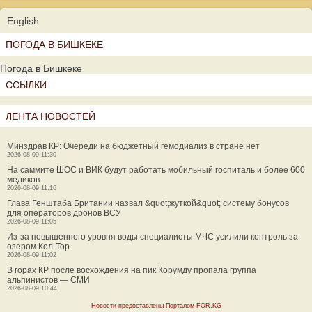
English
ПОГОДА В БИШКЕКЕ
Погода в Бишкеке
ССЫЛКИ
ЛЕНТА НОВОСТЕЙ
Минздрав КР: Очереди на бюджетный гемодиализ в стране нет
2026-08-09 11:30
На саммите ШОС и ВИК будут работать мобильный госпиталь и более 600
медиков
2026-08-09 11:16
Глава Генштаба Британии назвал &quot;жуткой&quot; систему бонусов
для операторов дронов ВСУ
2026-08-09 11:05
Из-за повышенного уровня воды специалисты МЧС усилили контроль за
озером Кол-Тор
2026-08-09 11:02
В горах КР после восхождения на пик Корумду пропала группа
альпинистов — СМИ
2026-08-09 10:44
Новости предоставлены Порталом FOR.KG