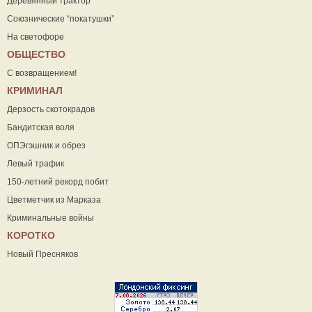
Деревянный трактор
Союзнические “покатушки”
На светофоре
ОБЩЕСТВО
С возвращением!
КРИМИНАЛ
Дерзость скотокрадов
Бандитская воля
ОПЭгэшник и обрез
Левый трафик
150-летний рекорд побит
Цветметчик из Марказа
Криминальные войны
КОРОТКО
Новый Пресняков