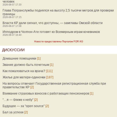
человек
2026-08-07 17:20
Глава Погранслужбы поднялся на высоту 2,5 тысячи метров для проверки
границы
2026-08-07 17:15
Власти КР дали сигнал, что доступны, — замглавы Омской области
2026-08-07 17:08
Ипподром в Чолпон-Ате готовят ко Всемирным играм кочевников
2026-08-07 16:40
Новости предоставлены Порталом FOR.KG
ДИСКУССИИ
Домашние помощники
[1]
Звание должно быть почетным
[1]
Как пожаловаться на врача?
[111]
Жилье для матери-одиночки
[187]
На вопросы отвечает Государственная регистрационная служба при
правительстве КР
[2]
Взимание страховых взносов с работающих пенсионеров
[1]
“…я — ближе к небу”
[2]
Будущее — за “open source”
[2]
Бал за успехи
[2]