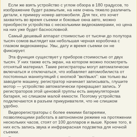
Если же взять устройство с углом обзора в 180 градусов, то
изображение будет размытым, на нем очень тяжело различить
детали, к примеру номер автомобиля. Для тех, кто хочет
захватить во время съемки и боковые окна авто, можно
приобрести устройства с несколькими видеокамерами, но цена
на них уже будет баснословной.
Самый дешевый аппарат стоимостью от тысячи до полутора
тысяч сомов выглядит как небольшая черная коробочка с
глазком видеокамеры. Увы, дату и время съемки он не
фиксирует.
Эта функция существует у приборов стоимостью от двух
тысяч. У них также есть экран, на котором можно посмотреть
отснятый материал. Такие регистраторы могут автоматически
включаться и отключаться, что избавляет автомобилиста от
постоянных манипуляций с кнопкой “вкл/выкл”: как только вы
заводите машину, регистратор начинает записывать, глушите
мотор — устройство автоматически прекращает запись. У
регистраторов этой ценовой группы есть аккумуляторная
батарея, но слишком малой емкости. Поэтому устройства
подключаются в разъем прикуривателя, что не слишком
удобно.
Видеорегистраторы с более емкими батареями,
позволяющими работать в автономном режиме на протяжении
нескольких часов, стоят от 100 долларов и выше. Кроме того, в
них есть запись звука и инфракрасная подсветка для ночной
съемки.