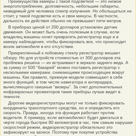
Преимущества камеры с такой подсветкой — это низкое
энергопотребление, долговечность, небольшие габариты,
невидимый для человека спектр излучения. Но обольщаться не
стоит, у такой подсветки есть и свои минусы. В частности,
дальность ее действия обычно не превышает пяти метров.
В приборах ценой от 200 долларов установлен датчик
движения. Он может быть очень полезным в случае, если
владелец машины хочет превратить регистратор еще и в
камеру наблюдения, чтобы фиксировать все, что происходит
возле автомобиля в его отсутствие.
Прикрепленный к лобовому стеклу регистратор мешает
обзору. Но для устройств стоимостью от 300 долларов эта
проблема решена — их встраивают в зеркало заднего вида. А
за сумму от 500 “бакарей” можно поставить регистратор с
несколькими камерами, снимающими происходящее вокруг
машины. Как правило, премиум-модели совмещают в себе
много функций, в том числе навигатора и антирадара,
вычисляющего гаишные “визиры”. За счет дополнительных
инфракрасных прожекторов такие приборы лучше видят в
темноте.
Дорогие видеорегистраторы могут не только фиксировать
координаты транспортного средства, но и определять его
скорость. Правда, иногда эта функция работает против
водителя. К примеру, если автомобилист будет двигаться в
черте города быстрее 80 километров в час, тем самым нарушая
скоростной режим, видеорегистратор обязательно это
зафиксирует на записи. Поэтому при покупке устройства