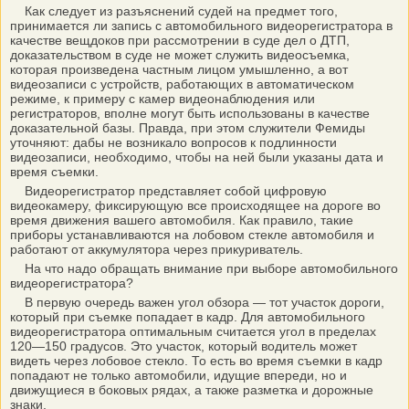
Как следует из разъяснений судей на предмет того,
принимается ли запись с автомобильного видеорегистратора в
качестве вещдоков при рассмотрении в суде дел о ДТП,
доказательством в суде не может служить видеосъемка,
которая произведена частным лицом умышленно, а вот
видеозаписи с устройств, работающих в автоматическом
режиме, к примеру с камер видеонаблюдения или
регистраторов, вполне могут быть использованы в качестве
доказательной базы. Правда, при этом служители Фемиды
уточняют: дабы не возникало вопросов к подлинности
видеозаписи, необходимо, чтобы на ней были указаны дата и
время съемки.
Видеорегистратор представляет собой цифровую
видеокамеру, фиксирующую все происходящее на дороге во
время движения вашего автомобиля. Как правило, такие
приборы устанавливаются на лобовом стекле автомобиля и
работают от аккумулятора через прикуриватель.
На что надо обращать внимание при выборе автомобильного
видеорегистратора?
В первую очередь важен угол обзора — тот участок дороги,
который при съемке попадает в кадр. Для автомобильного
видеорегистратора оптимальным считается угол в пределах
120—150 градусов. Это участок, который водитель может
видеть через лобовое стекло. То есть во время съемки в кадр
попадают не только автомобили, идущие впереди, но и
движущиеся в боковых рядах, а также разметка и дорожные
знаки.