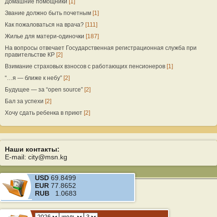
Домашние помощники
[1]
Звание должно быть почетным
[1]
Как пожаловаться на врача?
[111]
Жилье для матери-одиночки
[187]
На вопросы отвечает Государственная регистрационная служба при
правительстве КР
[2]
Взимание страховых взносов с работающих пенсионеров
[1]
“…я — ближе к небу”
[2]
Будущее — за “open source”
[2]
Бал за успехи
[2]
Хочу сдать ребенка в приют
[2]
Наши контакты:
E-mail: city@msn.kg
USD
69.8499
EUR
77.8652
RUB
1.0683