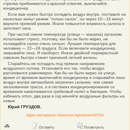
стрелка приближается к красной отметке, выключайте
кондиционер.
Если вам нужно быстро охладить воздух внутри, поставьте на
несколько минут режим “только салон”, но через 10—15 минут
верните прежний режим. Иначе повысится влажность салона и
запотеют окна.
При частой смене температур (улица — машина) организм
испытывает стресс, поэтому, как бы ни было жарко, не
охлаждайте салон очень сильно. Лучшая температура для
человека — 22—24 градуса. Если включаете кондиционер,
закрывайте окна. И наоборот. Иначе двойной перекрестный
сквозняк быстро станет причиной летней ангины.
Cтарайтесь не попадать под прямое направление
воздушного потока. Установите его так, чтобы воздух
рассеивался равномерно. Как бы ни было жарко на улице,
время от времени выключайте кондиционер и открывайте окна:
воздух внутри автомобиля загрязнен сильнее, чем самая
загазованная трасса, а в системах кондиционирования со
временем накапливается грибковый налет и бактерии. Чтобы
избежать этого, два раза в год меняйте воздушные фильтры на
новые.
Юрий ГРУЗДОВ.
Адрес материала: //www.msn.kg/ru/news/39756/
Оставить
Посмотреть