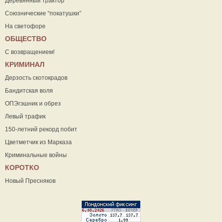
Деревянный трактор
Союзнические “покатушки”
На светофоре
ОБЩЕСТВО
С возвращением!
КРИМИНАЛ
Дерзость скотокрадов
Бандитская воля
ОПЭгэшник и обрез
Левый трафик
150-летний рекорд побит
Цветметчик из Марказа
Криминальные войны
КОРОТКО
Новый Пресняков