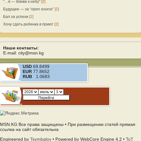
“…я — ближе к небу”
[2]
Будущее — за “open source”
[2]
Бал за успехи
[2]
Хочу сдать ребенка в приют
[2]
Наши контакты:
E-mail: city@msn.kg
USD
69.8499
EUR
77.8652
RUB
1.0683
MSN.KG Все права защищены • При размещении статей прямая
ссылка на сайт обязательна
Engineered by
Tsymbalov
• Powered by WebCore Engine 4.2 •
ToT