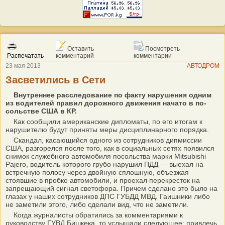
Оставить
Посмотреть
Распечатать
комментарий
комментарии
23 мая 2013
АВТОДРОМ
Засветились в Сети
Внутреннее расследование по факту нарушения одним
из водителей правил дорожного движения начато в по­
сольстве США в КР.
Как сообщили американские дипломаты, по его итогам к
нарушителю будут приняты меры дисциплинарного порядка.
Скандал, касающийся одного из сотрудников дипмиссии
США, разгорелся после того, как в социальных сетях появился
снимок служебного автомобиля посольства марки Mitsubishi
Pajero, водитель которого грубо нарушил ПДД — выехал на
встречную полосу через двойную сплошную, объезжая
стоявшие в пробке автомобили, и проехал перекресток на
запрещающий сигнал светофора. Причем сделано это было на
глазах у наших сотрудников ДПС ГУБДД МВД. Гаишники либо
не заметили этого, либо сделали вид, что не заметили.
Когда журналисты обратились за комментариями к
руководству ГУВД Бишкека, то услышали следующее: привлечь