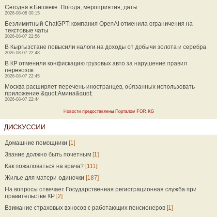
Сегодня в Бишкеке. Погода, мероприятия, даты
2026-08-08 00:15
Безлимитный ChatGPT: компания OpenAI отменила ограничения на
текстовые чаты
2026-08-07 22:56
В Кыргызстане повысили налоги на доходы от добычи золота и серебра
2026-08-07 22:48
В КР отменили конфискацию грузовых авто за нарушение правил
перевозок
2026-08-07 22:45
Москва расширяет перечень иностранцев, обязанных использовать
приложение &quot;Амина&quot;
2026-08-07 22:44
Новости предоставлены Порталом FOR.KG
ДИСКУССИИ
Домашние помощники
[1]
Звание должно быть почетным
[1]
Как пожаловаться на врача?
[111]
Жилье для матери-одиночки
[187]
На вопросы отвечает Государственная регистрационная служба при
правительстве КР
[2]
Взимание страховых взносов с работающих пенсионеров
[1]