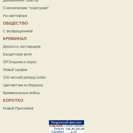
Деревянный трактор
Союзнические “покатушки”
На светофоре
ОБЩЕСТВО
С возвращением!
КРИМИНАЛ
Дерзость скотокрадов
Бандитская воля
ОПЭгэшник и обрез
Левый трафик
150-летний рекорд побит
Цветметчик из Марказа
Криминальные войны
КОРОТКО
Новый Пресняков