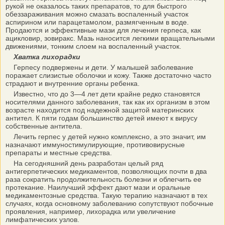
рукой не оказалось таких препаратов, то для быстрого
обеззараживания можно смазать воспаленный участок
аспирином или парацетамолом, размягченным в воде.
Продаются и эффективные мази для лечения герпеса, как
ацикловир, зовиракс. Мазь наносится легкими вращательными
движениями, тонким слоем на воспаленный участок.
Хватка лихорадки
Герпесу подвержены и дети. У малышей заболевание
поражает слизистые оболочки и кожу. Также достаточно часто
страдают и внутренние органы ребенка.
Известно, что до 3—4 лет дети крайне редко становятся
носителями данного заболевания, так как их организм в этом
возрасте находится под надежной защитой материнских
антител. К пяти годам большинство детей имеют к вирусу
собственные антитела.
Лечить герпес у детей нужно комплексно, а это значит, им
назначают иммуностимулирующие, противовирусные
препараты и местные средства.
На сегодняшний день разработан целый ряд
антигерпетических медикаментов, позволяющих почти в два
раза сократить продолжительность болезни и облегчить ее
протекание. Наилучший эффект дают мази и оральные
медикаментозные средства. Такую терапию назначают в тех
случаях, когда основному заболеванию сопутствуют побочные
проявления, например, лихорадка или увеличение
лимфатических узлов.