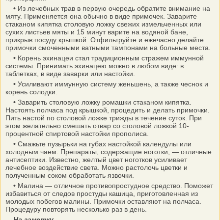
•
Из лечебных трав в первую очередь обратите внимание на
мяту. Применяется она обычно в виде примочек. Заварите
стаканом кипятка столовую ложку свежих измельченных или
сухих листьев мяты и 15 минут варите на водяной бане,
прикрыв посуду крышкой. Отфильтруйте и ежечасно делайте
примочки смоченными ватными тампонами на больные места.
•
Корень эхинацеи стал традиционным стражем иммунной
системы. Принимать эхинацею можно в любом виде: в
таблетках, в виде заварки или настойки.
•
Усиливают иммунную систему женьшень, а также чеснок и
корень солодки.
•
Заварить столовую ложку ромашки стаканом кипятка.
Настоять полчаса под крышкой, процедить и делать примочки.
Пить настой по столовой ложке трижды в течение суток. При
этом желательно смешать отвар со столовой ложкой 10-
процентной спиртовой настойки прополиса.
•
Смажьте пузырьки на губах настойкой календулы или
холодным чаем. Препараты, содержащие ноготки, — отличные
антисептики. Известно, желтый цвет ноготков усиливает
лечебное воздействие света. Можно растолочь цветки и
полученным соком обработать язвочки.
•
Малина — отличное противопростудное средство. Поможет
избавиться от следов простуды кашица, приготовленная из
молодых побегов малины. Примочки оставляют на полчаса.
Процедуру повторять несколько раз в день.
На заметку