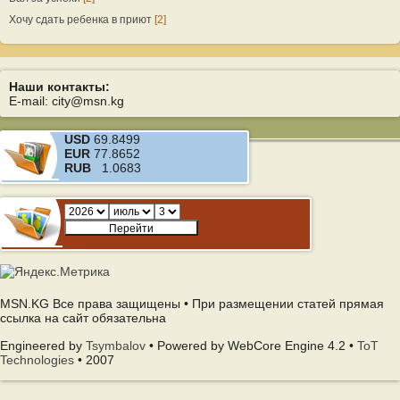
Хочу сдать ребенка в приют
[2]
Наши контакты:
E-mail: city@msn.kg
USD
69.8499
EUR
77.8652
RUB
1.0683
MSN.KG Все права защищены • При размещении статей прямая
ссылка на сайт обязательна
Engineered by
Tsymbalov
• Powered by WebCore Engine 4.2 •
ToT
Technologies
• 2007