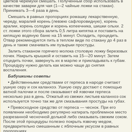
цветков черемухи смешать. Полученный сбор использовать в
качестве заварки для чая (1—2 чайные ложки на стакан).
Принимать 3—4 раза в день.
Смешать в равных пропорциях ромашку лекарственную,
череду, маралий корень (лев­зею сафлоровидную), корень
аралии, корень солодки и корень копеечника, шишки ольхи. 2
ст. ложки этого сбора залить 0,5 литра кипятка и поставить на
кипящую водяную баню на 15 минут. Охладить, процедить.
Отвар рекомендуется пить в теплом виде по стакану до 4 раз в
день и также смачивать им пузырьки простуды.
Залить стаканом горячего молока столовую ложку березовых
почек. Накрыть крышкой и оставить на 15—20 минут. Затем
отцедить почки, завернуть их в марлю и прикладывать к губам.
Процедуру нужно делать как можно чаще до снятия
воспаления.
Бабушкины советы
•
Действенными средствами от герпеса в народе считают
ушную серу и сок каланхоэ. Ушную серу достают с помощью
ватной палочки и после смазывают ей язвочки герпеса
несколько раз в день. Отжатый из свежих листьев каланхоэ сок
используется точно так же для смазывания простуды на губах.
•
Превосходное средство от герпеса — чеснок. При его
появлении необходимо регулярно натирать проблемное место
разрезанной чесночной долькой либо смазывать свежим соком.
После этой процедуры полезно покрыть язвочку медом,
предварительно смешанным с яблочным уксусом в равных
пропорциях.