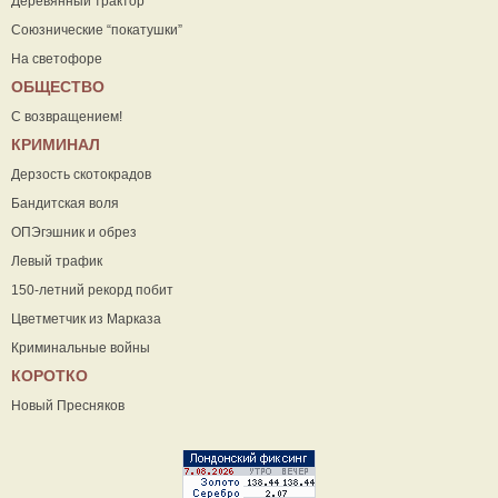
Деревянный трактор
Союзнические “покатушки”
На светофоре
ОБЩЕСТВО
С возвращением!
КРИМИНАЛ
Дерзость скотокрадов
Бандитская воля
ОПЭгэшник и обрез
Левый трафик
150-летний рекорд побит
Цветметчик из Марказа
Криминальные войны
КОРОТКО
Новый Пресняков