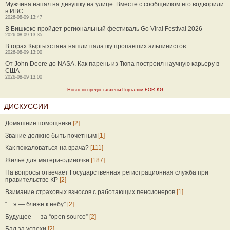
Мужчина напал на девушку на улице. Вместе с сообщником его водворили
в ИВС
2026-08-09 13:47
В Бишкеке пройдет региональный фестиваль Go Viral Festival 2026
2026-08-09 13:35
В горах Кыргызстана нашли палатку пропавших альпинистов
2026-08-09 13:00
От John Deere до NASA. Как парень из Тюпа построил научную карьеру в
США
2026-08-09 13:00
Новости предоставлены Порталом FOR.KG
ДИСКУССИИ
Домашние помощники
[2]
Звание должно быть почетным
[1]
Как пожаловаться на врача?
[111]
Жилье для матери-одиночки
[187]
На вопросы отвечает Государственная регистрационная служба при
правительстве КР
[2]
Взимание страховых взносов с работающих пенсионеров
[1]
“…я — ближе к небу”
[2]
Будущее — за “open source”
[2]
Бал за успехи
[2]