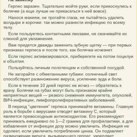
Герпес заразен. Тщательно мойте руки, если прикоснулись к
болячке (а еще лучше не прикасаться к ней вовсе).
Нанося макияж, не трогайте глаза, не пытайтесь удалить
волдыри и корочки: так можно разнести инфекцию по всему
телу.
Если пользуетесь контактными линзами, не смачивайте их
слюной для увлажнения.
Вам придется дважды заменить зубную щетку — при первых
признаках герпеса и после того, как болячка исчезнет.
Если герпес активизировался, приберегите на потом поцелуи
и объятия.
Пользуйтесь личным полотенцем и собственной посудой.
Не загорайте с обметанными губами: солнечный свет
способствует размножению вируса, усилению зуда и боли.
Если в течение 10 дней герпес не исчез — обратитесь к
врачу. Болячки на губах могут быть признаком крайне
неприятных вещей — резкого снижения иммунитета, опухолей,
ВИЧ-инфекции, лимфопролиферативных заболеваний.
В период “цветения” герпеса принимайте витамины. Главную
роль в борьбе с вирусами отводят витамину С, который
является превосходным антиоксидантом. Его рекомендуют
принимать ежедневно по 1—2 грамма для профилактики, а для
избавления от инфекции дозу можно увеличить. Инфекция не
одолеет, если увеличить потребление цинка. Он подавляет
размножение вируса, вызывающего герпес, укрепляет