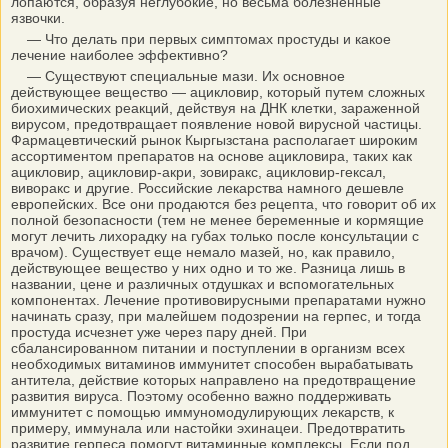
лопаются, образуя неглубокие, но весьма болезненные
язвочки.
— Что делать при первых симптомах простуды и какое
лечение наиболее эффективно?
— Существуют специальные мази. Их основное
действующее вещество — ацикловир, который путем сложных
биохимических реакций, действуя на ДНК клетки, зараженной
вирусом, предотвращает появление новой вирусной частицы.
Фармацевтический рынок Кыргызстана располагает широким
ассортиментом препаратов на основе ацикловира, таких как
ацикловир, ацикловир-акри, зовиракс, ацикловир-гексал,
виворакс и другие. Российские лекарства намного дешевле
европейских. Все они продаются без рецепта, что говорит об их
полной безопасности (тем не менее беременные и кормящие
могут лечить лихорадку на губах только после консультации с
врачом). Существует еще немало мазей, но, как правило,
действующее вещество у них одно и то же. Разница лишь в
названии, цене и различных отдушках и вспомогательных
компонентах. Лечение противовирусными препаратами нужно
начинать сразу, при малейшем подозрении на герпес, и тогда
простуда исчезнет уже через пару дней. При
сбалансированном питании и поступлении в организм всех
необходимых витаминов иммунитет способен вырабатывать
антитела, действие которых направлено на предотвращение
развития вируса. Поэтому особенно важно поддерживать
иммунитет с помощью иммуномодулирующих лекарств, к
примеру, иммунала или настойки эхинацеи. Предотвратить
развитие герпеса помогут витаминные комплексы. Если под