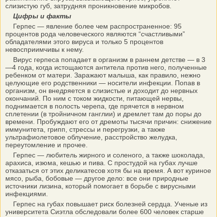
слизистую губ, затрудняя проникновение микробов.
Цифры и факты
Герпес — явление более чем распространенное: 95
процентов рода человеческого являются “счастливыми”
обладателями этого вируса и только 5 процентов
невосприимчивы к нему.
Вирус герпеса попадает в организм в раннем детстве — в 3
—4 года, когда истощаются антитела против него, полученные
ребенком от матери. Заражают малыша, как правило, нежно
целующие его родственники — носители инфекции. Попав в
организм, он внедряется в слизистые и доходит до нервных
окончаний. По ним с током жидкости, питающей нервы,
поднимается в полость черепа, где прячется в нервном
сплетении (в тройничном ганглии) и дремлет там до поры до
времени. Пробуждают его от дремоты тысячи причин: снижение
иммунитета, грипп, стрессы и перегрузки, а также
ультрафиолетовое облучение, расстройство желудка,
переутомление и прочее.
Герпес — любитель жирного и соленого, а также шоколада,
арахиса, изюма, кешью и пива. С простудой на губах лучше
отказаться от этих деликатесов хотя бы на время. А вот куриное
мясо, рыба, бобовые — другое дело: все они природные
источники лизина, который помогает в борьбе с вирусными
инфекциями.
Герпес на губах повышает риск болезней сердца. Ученые из
университета Сиэтла обследовали более 600 человек старше