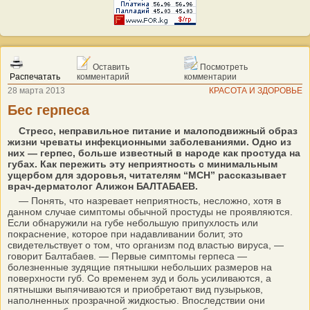
Оставить
Посмотреть
Распечатать
комментарий
комментарии
28 марта 2013
КРАСОТА И ЗДОРОВЬЕ
Бес герпеса
Стресс, неправильное питание и малоподвижный образ
жизни чреваты инфекционными заболеваниями. Одно из
них — герпес, больше известный в народе как простуда на
губах. Как пережить эту неприятность с минимальным
ущербом для здоровья, читателям “МСН” рассказывает
врач-дерматолог Алижон БАЛТАБАЕВ.
— Понять, что назревает неприятность, несложно, хотя в
данном случае симптомы обычной простуды не проявляются.
Если обнаружили на губе небольшую припухлость или
покраснение, которое при надавливании болит, это
свидетельствует о том, что организм под властью вируса, —
говорит Балтабаев. — Первые симптомы герпеса —
болезненные зудящие пятнышки небольших размеров на
поверхности губ. Со временем зуд и боль усиливаются, а
пятнышки выпячиваются и приобретают вид пузырьков,
наполненных прозрачной жидкостью. Впоследствии они