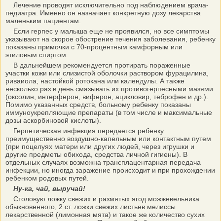
Лечение проводят исключительно под наблюдением врача-
педиатра. Именно он назначает конкретную дозу лекарства
маленьким пациентам.
Если герпес у малыша еще не проявился, но все симптомы
указывают на скорое обострение течения заболевания, ребенку
показаны примочки с 70-процентным камфорным или
этиловым спиртом.
В дальнейшем рекомендуется протирать пораженные
участки кожи или слизистой оболочки раствором фурацилина,
риваиола, настойкой ротокана или календулы. А также
несколько раз в день смазывать их противогерпесными мазями
(оксолин, интерферон, виферон, ацикловир, теброфен и др.).
Помимо указанных средств, больному ребенку показаны
иммуноукрепляющие препараты (в том числе и максимальные
дозы аскорбиновой кислоты).
Герпетическая инфекция передается ребенку
преимущественно воздушно-капельным или контактным путем
(при поцелуях матери или других людей, через игрушки и
другие предметы обихода, средства личной гигиены). В
отдельных случаях возможна трансплацентарная передача
инфекции, но иногда заражение происходит и при прохождении
ребенком родовых путей.
Ну-ка, чай, выручай!
Столовую ложку свежих и размятых ягод можжевельника
обыкновенного, 2 ст. ложки свежих листьев мелиссы
лекарственной (лимонная мята) и такое же количество сухих