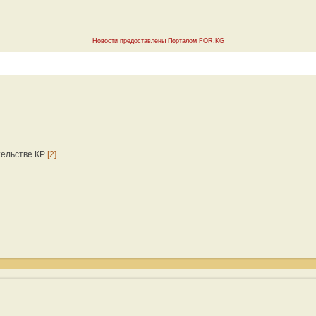
Новости предоставлены Порталом FOR.KG
тельстве КР
[2]