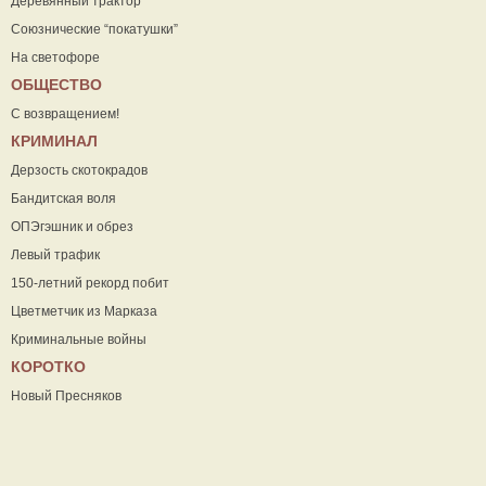
Деревянный трактор
Союзнические “покатушки”
На светофоре
ОБЩЕСТВО
С возвращением!
КРИМИНАЛ
Дерзость скотокрадов
Бандитская воля
ОПЭгэшник и обрез
Левый трафик
150-летний рекорд побит
Цветметчик из Марказа
Криминальные войны
КОРОТКО
Новый Пресняков