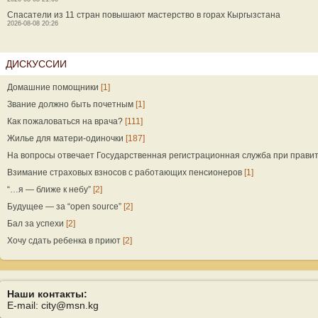
Спасатели из 11 стран повышают мастерство в горах Кыргызстана
2026-08-08 20:26
ДИСКУССИИ
Домашние помощники
[1]
Звание должно быть почетным
[1]
Как пожаловаться на врача?
[111]
Жилье для матери-одиночки
[187]
На вопросы отвечает Государственная регистрационная служба при прави
Взимание страховых взносов с работающих пенсионеров
[1]
“…я — ближе к небу”
[2]
Будущее — за “open source”
[2]
Бал за успехи
[2]
Хочу сдать ребенка в приют
[2]
Наши контакты:
E-mail: city@msn.kg