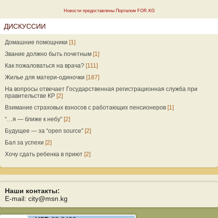
Новости предоставлены Порталом FOR.KG
ДИСКУССИИ
Домашние помощники
[1]
Звание должно быть почетным
[1]
Как пожаловаться на врача?
[111]
Жилье для матери-одиночки
[187]
На вопросы отвечает Государственная регистрационная служба при
правительстве КР
[2]
Взимание страховых взносов с работающих пенсионеров
[1]
“…я — ближе к небу”
[2]
Будущее — за “open source”
[2]
Бал за успехи
[2]
Хочу сдать ребенка в приют
[2]
Наши контакты:
E-mail: city@msn.kg