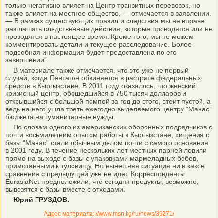
только негативно влияет на Центр транзитных перевозок, но
также влияет на местное общество, — отмечается в заявлении.
— В рамках существующих правил и следствия мы не вправе
разглашать следственные действия, которые проводятся или не
проводятся в настоящее время. Кроме того, мы не можем
комментировать детали и текущее расследование. Более
подробная информация будет предоставлена по его
завершении”.
В материале также отмечается, что это уже не первый
случай, когда Пентагон обвиняется в растрате федеральных
средств в Кыргызстане. В 2011 году оказалось, что женский
кризисный центр, обошедшийся в 750 тысяч долларов и
открывшийся с большой помпой за год до этого, стоит пустой, а
ведь на него ушла треть ежегодно выделяемого центру “Манас”
бюджета на гуманитарные нужды.
По словам одного из американских оборонных подрядчиков с
почти восьмилетним опытом работы в Кыргызстане, хищения с
базы “Манас” стали обычным делом почти с самого основания
в 2001 году. В течение нескольких лет местных парней ловили
прямо на выходе с базы с упаковками мармеладных бобов,
примотанными к туловищу. Но нынешняя ситуация ни в какое
сравнение с предыдущей уже не идет. Корреспонденты
EurasiaNet предположили, что сегодня продукты, возможно,
вывозятся с базы вместе с отходами.
Юрий ГРУЗДОВ.
Адрес материала: //www.msn.kg/ru/news/39271/