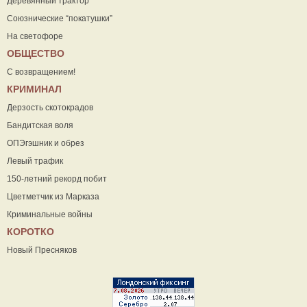
Деревянный трактор
Союзнические “покатушки”
На светофоре
ОБЩЕСТВО
С возвращением!
КРИМИНАЛ
Дерзость скотокрадов
Бандитская воля
ОПЭгэшник и обрез
Левый трафик
150-летний рекорд побит
Цветметчик из Марказа
Криминальные войны
КОРОТКО
Новый Пресняков