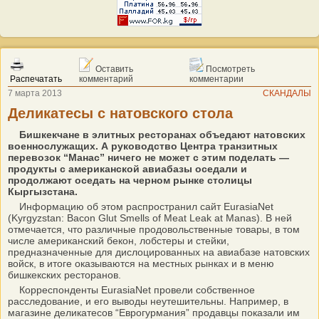
Оставить
Посмотреть
Распечатать
комментарий
комментарии
7 марта 2013
СКАНДАЛЫ
Деликатесы с натовского стола
Бишкекчане в элитных ресторанах объедают натовских
военнослужащих. А руководство Центра транзитных
перевозок “Манас” ничего не может с этим поделать —
продукты с американской авиабазы оседали и
продолжают оседать на черном рынке столицы
Кыргызстана.
Информацию об этом распространил сайт EurasiaNet
(Kyrgyzstan: Bacon Glut Smells of Meat Leak at Manas). В ней
отмечается, что различные продовольственные товары, в том
числе американский бекон, лобстеры и стейки,
предназначенные для дислоцированных на авиабазе натовских
войск, в итоге оказываются на местных рынках и в меню
бишкекских ресторанов.
Корреспонденты EurasiaNet провели собственное
расследование, и его выводы неутешительны. Например, в
магазине деликатесов “Еврогурмания” продавцы показали им