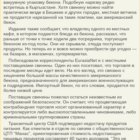
вакуумную упаковку бекона. Подобную нарезку редко
встретишь в Кыргызстане. Хотя свинину можно найти
практически везде в Бишкеке и других городах, местная ветчина
не продается нарезанной на такие ломтики, как американский
бекон.
Издание также сообщает, что владелец одного из местных
кафе, в котором подаются блюда из бекона, рассказал, что
раньше от точки к точке ходили два посредника, торгующие
беконом из-под полы. Они не скрывали, откуда поступают
продукты. Но теперь их и вовсе можно приобрести где угодно —
на базарах, в магазинах, супермаркетах.
Побеседовали корреспонденты EurasiaNet и с местными
поставщиками свинины. Один из них посетовал, что торговля в
последние месяцы идет вяло. На его взгляд, это связано с
хищением большой массы качественного американского
бекона, предназначенного для американских военнослужащих
и подрядчиков. Импортный бекон, по его словам, продается по
более низкой цене.
Поставщик свинины пожелал остаться неизвестным из
соображений безопасности. Он считает, что процветающая
контрабандная торговля носит организованный характер и
контролируется либо высокопоставленными чиновниками, либо
криминальными группировками страны.
Транзитный центр США подтвердил недостачу продуктов
питания. Как отметили в отделе по связям с общественностью
ЦТП “Манас”, ориентировочная стоимость недостающих
пищевых продуктов составляет 40 тысяч долларов. “Это не