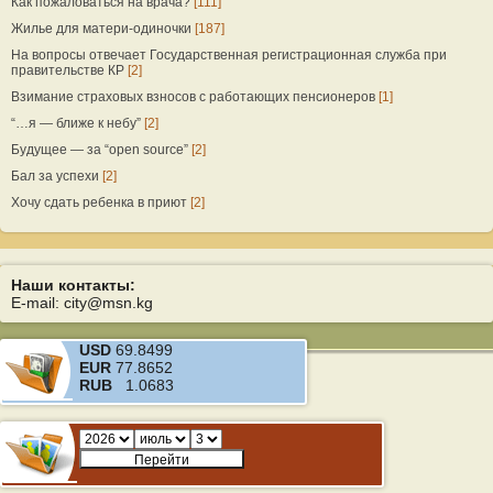
Как пожаловаться на врача?
[111]
Жилье для матери-одиночки
[187]
На вопросы отвечает Государственная регистрационная служба при
правительстве КР
[2]
Взимание страховых взносов с работающих пенсионеров
[1]
“…я — ближе к небу”
[2]
Будущее — за “open source”
[2]
Бал за успехи
[2]
Хочу сдать ребенка в приют
[2]
Наши контакты:
E-mail: city@msn.kg
USD
69.8499
EUR
77.8652
RUB
1.0683