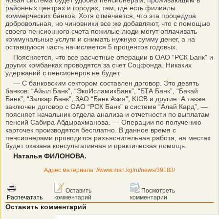
новая система будет удобна пенсионерам, проживающим в
районных центрах и городах, там, где есть филиалы
коммерческих банков. Хотя отмечается, что эта процедура
добровольная, но чиновники все же добавляют, что с помощью
своего пенсионного счета пожилые люди могут оплачивать
коммунальные услуги и снимать нужную сумму денег, а на
оставшуюся часть начисляется 5 процентов годовых.
Поясняется, что все расчетные операции в ОАО “РСК Банк” и
других комбанках проводятся за счет Соцфонда. Никаких
удержаний с пенсионеров не будет.
— С банковским сектором составлен договор. Это девять
банков: “Айыл Банк”, “ЭкоИсламикБанк”, “БТА Банк”, “Бакай
Банк”, “Залкар Банк”, ЗАО “Банк Азия”, KICB и другие. А также
заключен договор с ОАО “РСК Банк” в системе “Алай Кард”, —
поясняет начальник отдела анализа и отчетности по выплатам
пенсий Сабира Абдырахманова. — Операции по получению
карточек производятся бесплатно. В данное время с
пенсионерами проводится разъяснительная работа, на местах
будет оказана консультативная и практическая помощь.
Наталья ФИЛОНОВА.
Адрес материала: //www.msn.kg/ru/news/39183/
Оставить
Посмотреть
Распечатать
комментарий
комментарии
Оставить комментарий