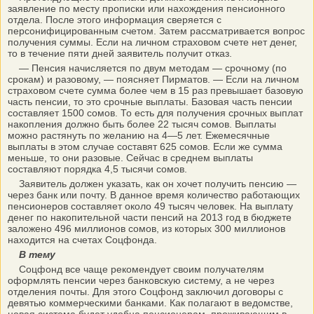
заявление по месту прописки или нахождения пенсионного
отдела. После этого информация сверяется с
персонифицированным счетом. Затем рассматривается вопрос
получения суммы. Если на личном страховом счете нет денег,
то в течение пяти дней заявитель получит отказ.
— Пенсия начисляется по двум методам — срочному (по
срокам) и разовому, — поясняет Пирматов. — Если на личном
страховом счете сумма более чем в 15 раз превышает базовую
часть пенсии, то это срочные выплаты. Базовая часть пенсии
составляет 1500 сомов. То есть для получения срочных выплат
накопления должно быть более 22 тысяч сомов. Выплаты
можно растянуть по желанию на 4—5 лет. Ежемесячные
выплаты в этом случае составят 625 сомов. Если же сумма
меньше, то они разовые. Сейчас в среднем выплаты
составляют порядка 4,5 тысячи сомов.
Заявитель должен указать, как он хочет получить пенсию —
через банк или почту. В данное время количество работающих
пенсионеров составляет около 49 тысяч человек. На выплату
денег по накопительной части пенсий на 2013 год в бюджете
заложено 496 миллионов сомов, из которых 300 миллионов
находится на счетах Соцфонда.
В тему
Соцфонд все чаще рекомендует своим получателям
оформлять пенсии через банковскую систему, а не через
отделения почты. Для этого Соцфонд заключил договоры с
девятью коммерческими банками. Как полагают в ведомстве,