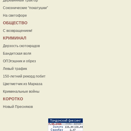
Деревянный трактор
Союзнические “покатушки”
На светофоре
ОБЩЕСТВО
С возвращением!
КРИМИНАЛ
Дерзость скотокрадов
Бандитская воля
ОПЭгэшник и обрез
Левый трафик
150-летний рекорд побит
Цветметчик из Марказа
Криминальные войны
КОРОТКО
Новый Пресняков