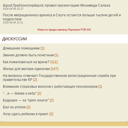
&quot;Трабзонспор&quot; провел презентацию Мохамеда Салаха
2026-08-06 22:27
После миграционного кризиса в Сеуте остается больше тысячи детей и
подростков
2026-08-06 22:11
Новости предоставлены Порталом FOR.KG
ДИСКУССИИ
Домашние помощники
[1]
Звание должно быть почетным
[1]
Как пожаловаться на врача?
[111]
Жилье для матери-одиночки
[187]
На вопросы отвечает Государственная регистрационная служба при
правительстве КР
[2]
Взимание страховых взносов с работающих пенсионеров
[1]
“…я — ближе к небу”
[2]
Будущее — за “open source”
[2]
Бал за успехи
[2]
Хочу сдать ребенка в приют
[2]