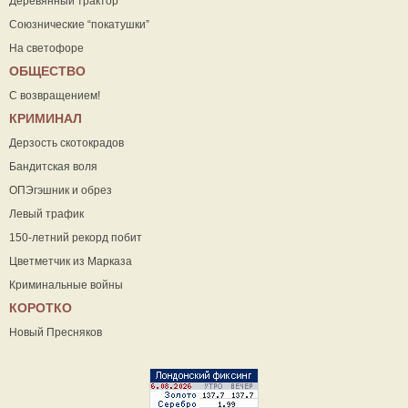
Деревянный трактор
Союзнические “покатушки”
На светофоре
ОБЩЕСТВО
С возвращением!
КРИМИНАЛ
Дерзость скотокрадов
Бандитская воля
ОПЭгэшник и обрез
Левый трафик
150-летний рекорд побит
Цветметчик из Марказа
Криминальные войны
КОРОТКО
Новый Пресняков