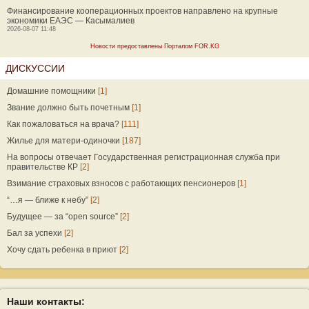
Финансирование кооперационных проектов направлено на крупные
экономики ЕАЭС — Касымалиев
2026-08-07 11:48
Новости предоставлены Порталом FOR.KG
ДИСКУССИИ
Домашние помощники
[1]
Звание должно быть почетным
[1]
Как пожаловаться на врача?
[111]
Жилье для матери-одиночки
[187]
На вопросы отвечает Государственная регистрационная служба при
правительстве КР
[2]
Взимание страховых взносов с работающих пенсионеров
[1]
“…я — ближе к небу”
[2]
Будущее — за “open source”
[2]
Бал за успехи
[2]
Хочу сдать ребенка в приют
[2]
Наши контакты: