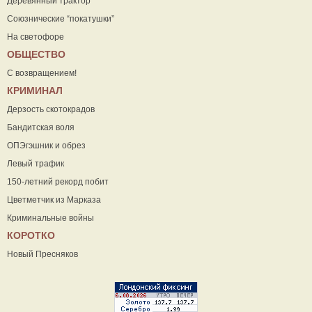
Деревянный трактор
Союзнические “покатушки”
На светофоре
ОБЩЕСТВО
С возвращением!
КРИМИНАЛ
Дерзость скотокрадов
Бандитская воля
ОПЭгэшник и обрез
Левый трафик
150-летний рекорд побит
Цветметчик из Марказа
Криминальные войны
КОРОТКО
Новый Пресняков