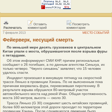
Оставить
Посмотреть
Распечатать
комментарий
комментарии
7 февраля 2013
МЕСТО СОБЫТИЙ
Фейерверк, несущий смерть
По меньшей мере десять грузовиков в центральном
Китае упали с моста, обрушившегося после взрыва фуры
с петардами.
Об этом информируют СМИ КНР, причем региональные
сообщают о 26 погибших, а по данным агентства Синьхуа, их
только четверо. “Чжунго синьвэнь” заявляет, что 15 человек
удалось спасти.
Инцидент произошел в минувшую пятницу на скоростной
трассе Ляньхо в провинции Хэнань. По не выясненным пока
причинам взорвалась фура, перевозившая пиротехнику. В
результате взрыва обрушился 80-метровый участок
автомобильного моста над рекой Ичан. Общая протяженность
моста 160 метров, высота — около 30.
Трасса Ляньхо (G 30) соединяет шесть китайских провинций,
более 600 километров этой дороги проходит по территории
провинции Хэнань. После случившегося движение было