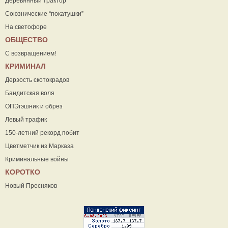
Деревянный трактор
Союзнические “покатушки”
На светофоре
ОБЩЕСТВО
С возвращением!
КРИМИНАЛ
Дерзость скотокрадов
Бандитская воля
ОПЭгэшник и обрез
Левый трафик
150-летний рекорд побит
Цветметчик из Марказа
Криминальные войны
КОРОТКО
Новый Пресняков