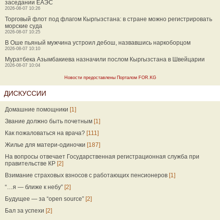
заседании ЕАЭС
2026-08-07 10:26
Торговый флот под флагом Кыргызстана: в стране можно регистрировать
морские суда
2026-08-07 10:25
В Оше пьяный мужчина устроил дебош, назвавшись наркоборцом
2026-08-07 10:10
Муратбека Азымбакиева назначили послом Кыргызстана в Швейцарии
2026-08-07 10:04
Новости предоставлены Порталом FOR.KG
ДИСКУССИИ
Домашние помощники
[1]
Звание должно быть почетным
[1]
Как пожаловаться на врача?
[111]
Жилье для матери-одиночки
[187]
На вопросы отвечает Государственная регистрационная служба при
правительстве КР
[2]
Взимание страховых взносов с работающих пенсионеров
[1]
“…я — ближе к небу”
[2]
Будущее — за “open source”
[2]
Бал за успехи
[2]