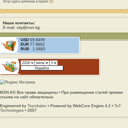
Хочу сдать ребенка в приют
[2]
Наши контакты:
E-mail: city@msn.kg
USD
69.8499
EUR
77.8652
RUB
1.0683
MSN.KG Все права защищены • При размещении статей прямая
ссылка на сайт обязательна
Engineered by
Tsymbalov
• Powered by WebCore Engine 4.2 •
ToT
Technologies
• 2007