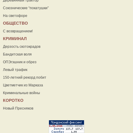
Деревянный трактор
Союзнические “покатушки”
На светофоре
ОБЩЕСТВО
С возвращением!
КРИМИНАЛ
Дерзость скотокрадов
Бандитская воля
ОПЭгэшник и обрез
Левый трафик
150-летний рекорд побит
Цветметчик из Марказа
Криминальные войны
КОРОТКО
Новый Пресняков