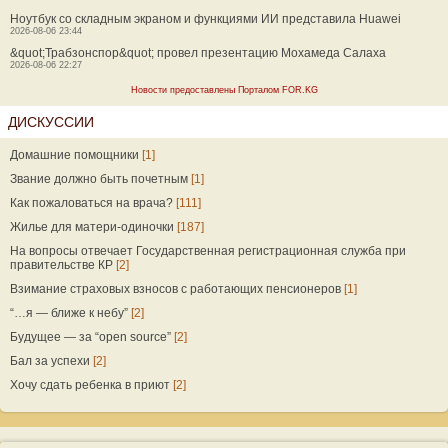
Ноутбук со складным экраном и функциями ИИ представила Huawei
2026-08-06 23:44
&quot;Трабзонспор&quot; провел презентацию Мохамеда Салаха
2026-08-06 22:27
Новости предоставлены Порталом FOR.KG
ДИСКУССИИ
Домашние помощники
[1]
Звание должно быть почетным
[1]
Как пожаловаться на врача?
[111]
Жилье для матери-одиночки
[187]
На вопросы отвечает Государственная регистрационная служба при
правительстве КР
[2]
Взимание страховых взносов с работающих пенсионеров
[1]
“…я — ближе к небу”
[2]
Будущее — за “open source”
[2]
Бал за успехи
[2]
Хочу сдать ребенка в приют
[2]