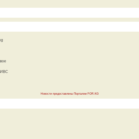
kg
двое
в ИВС
Новости предоставлены Порталом FOR.KG