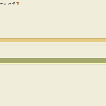
тельстве КР
[2]