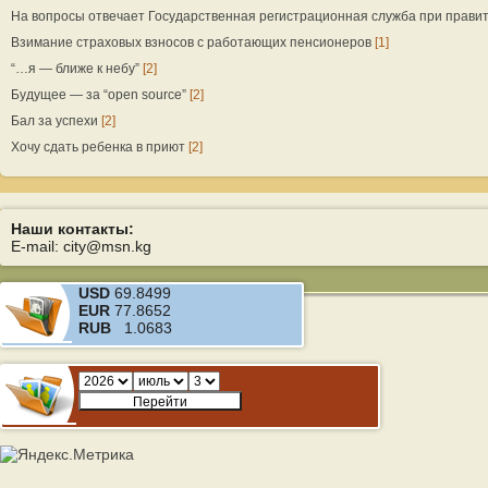
На вопросы отвечает Государственная регистрационная служба при прави
Взимание страховых взносов с работающих пенсионеров
[1]
“…я — ближе к небу”
[2]
Будущее — за “open source”
[2]
Бал за успехи
[2]
Хочу сдать ребенка в приют
[2]
Наши контакты:
E-mail: city@msn.kg
USD
69.8499
EUR
77.8652
RUB
1.0683