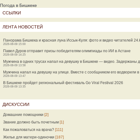
Погода в Бишкеке
ССЫЛКИ
ЛЕНТА НОВОСТЕЙ
Панорама Бишкека и красная луна Иссык-Куля: фото и видео читателей 24.
2026-08-09 15:00
Павел Дуров отправит призы победителям олимпиады по ИИ в Астане
2026-08-09 14:25
Мужчина в одних трусах напал на девушку в Бишкеке — видео. Задержаны 
2026-08-09 13:58
Мужчина напал на девушку на улице. Вместе с сообщником его водворили 
2026-08-09 13:47
В Бишкеке пройдет региональный фестиваль Go Viral Festival 2026
2026-08-09 13:35
ДИСКУССИИ
Домашние помощники
[2]
Звание должно быть почетным
[1]
Как пожаловаться на врача?
[111]
Жилье для матери-одиночки
[187]