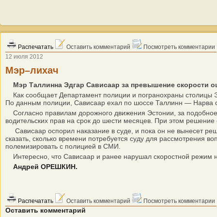
Распечатать
Оставить комментарий
Посмотреть комментарии
12 июля 2012
Мэр–лихач
Мэр Таллинна Эдгар Сависаар за превышение скорости ош
Как сообщает Департамент полиции и погранохраны столицы Эст
По данным полиции, Сависаар ехал по шоссе Таллинн — Нарва со 
Согласно правилам дорожного движения Эстонии, за подобное 
водительских прав на срок до шести месяцев. При этом решение
Сависаар оспорил наказание в суде, и пока он не вынесет реше
сказать, сколько времени потребуется суду для рассмотрения во
полемизировать с полицией в СМИ.
Интересно, что Сависаар и ранее нарушал скоростной режим на 
Андрей ОРЕШКИН.
Распечатать
Оставить комментарий
Посмотреть комментарии
Оставить комментарий