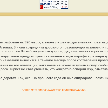
трафован на 320 евро, а также лишен водительских прав на 
онии, 6 июня сотрудники дорожного правопорядка остановили гра
скоростью 84 км/ч на участке дороги, где допустимая скорость сос
нарушение предусмотрено наказание в виде штрафа в размере до
 о наказании выносится в течение месяца после составления прот
ния по его апелляции, наказание не может вступить в силу, сообщ
проса. Юрист не стал уточнять, что конкретно оспорил мэр, отмети
дорогах. Так, осенью прошлого года он был оштрафован почти на 
Адрес материала: //www.msn.kg/ru/news/37968/