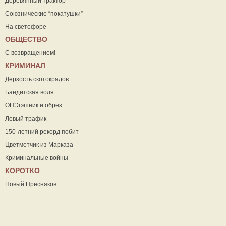
Деревянный трактор
Союзнические “покатушки”
На светофоре
ОБЩЕСТВО
С возвращением!
КРИМИНАЛ
Дерзость скотокрадов
Бандитская воля
ОПЭгэшник и обрез
Левый трафик
150-летний рекорд побит
Цветметчик из Марказа
Криминальные войны
КОРОТКО
Новый Пресняков