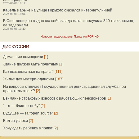
2026-08-08 18:12
Кабель в арыке на улице Горького оказался интернет-линией
2026-08-08 18:04
В Оше женщина выдавала себя за адвоката и получила 340 тысяч сомов,
ее задержали
2026-08-08 17:40
Новости предоставлены Порталом FOR.KG
ДИСКУССИИ
Домашние помощники
[1]
Звание должно быть почетным
[1]
Как пожаловаться на врача?
[111]
Жилье для матери-одиночки
[187]
На вопросы отвечает Государственная регистрационная служба при
правительстве КР
[2]
Взимание страховых взносов с работающих пенсионеров
[1]
“…я — ближе к небу”
[2]
Будущее — за “open source”
[2]
Бал за успехи
[2]
Хочу сдать ребенка в приют
[2]