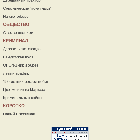
Деревянный трактор
Союзнические “покатушки”
На светофоре
ОБЩЕСТВО
С возвращением!
КРИМИНАЛ
Дерзость скотокрадов
Бандитская воля
ОПЭгэшник и обрез
Левый трафик
150-летний рекорд побит
Цветметчик из Марказа
Криминальные войны
КОРОТКО
Новый Пресняков