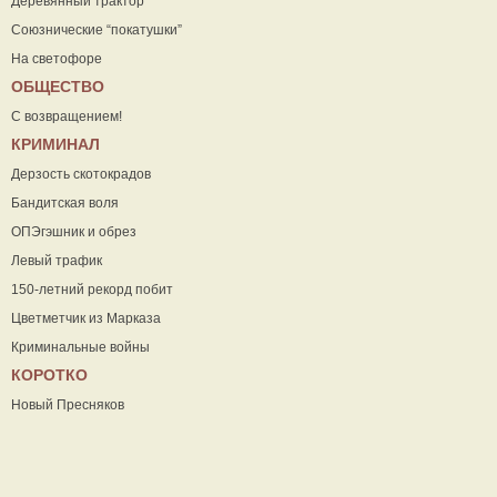
Деревянный трактор
Союзнические “покатушки”
На светофоре
ОБЩЕСТВО
С возвращением!
КРИМИНАЛ
Дерзость скотокрадов
Бандитская воля
ОПЭгэшник и обрез
Левый трафик
150-летний рекорд побит
Цветметчик из Марказа
Криминальные войны
КОРОТКО
Новый Пресняков