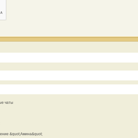
ые чаты
ение &quot;Амина&quot;