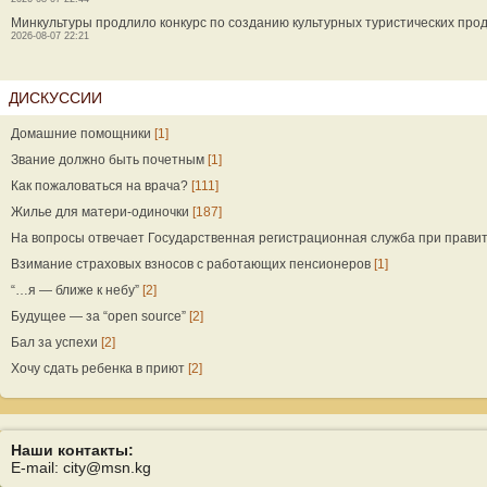
Минкультуры продлило конкурс по созданию культурных туристических прод
2026-08-07 22:21
ДИСКУССИИ
Домашние помощники
[1]
Звание должно быть почетным
[1]
Как пожаловаться на врача?
[111]
Жилье для матери-одиночки
[187]
На вопросы отвечает Государственная регистрационная служба при прави
Взимание страховых взносов с работающих пенсионеров
[1]
“…я — ближе к небу”
[2]
Будущее — за “open source”
[2]
Бал за успехи
[2]
Хочу сдать ребенка в приют
[2]
Наши контакты:
E-mail: city@msn.kg