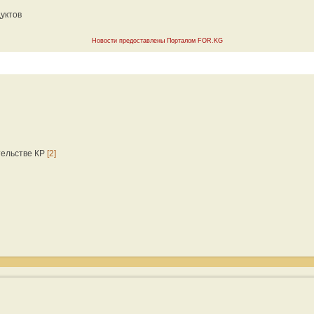
уктов
Новости предоставлены Порталом FOR.KG
тельстве КР
[2]