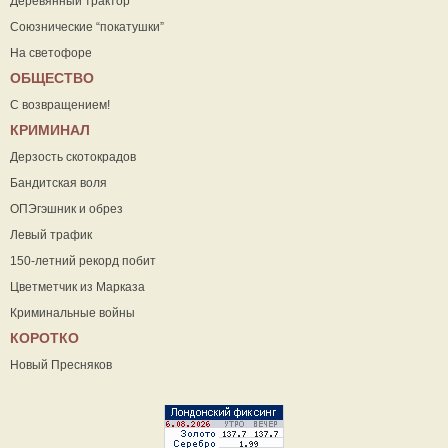
Деревянный трактор
Союзнические “покатушки”
На светофоре
ОБЩЕСТВО
С возвращением!
КРИМИНАЛ
Дерзость скотокрадов
Бандитская воля
ОПЭгэшник и обрез
Левый трафик
150-летний рекорд побит
Цветметчик из Марказа
Криминальные войны
КОРОТКО
Новый Пресняков