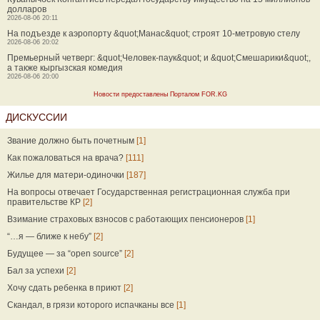
долларов
2026-08-06 20:11
На подъезде к аэропорту &quot;Манас&quot; строят 10-метровую стелу
2026-08-06 20:02
Премьерный четверг: &quot;Человек-паук&quot; и &quot;Смешарики&quot;,
а также кыргызская комедия
2026-08-06 20:00
Новости предоставлены Порталом FOR.KG
ДИСКУССИИ
Звание должно быть почетным
[1]
Как пожаловаться на врача?
[111]
Жилье для матери-одиночки
[187]
На вопросы отвечает Государственная регистрационная служба при
правительстве КР
[2]
Взимание страховых взносов с работающих пенсионеров
[1]
“…я — ближе к небу”
[2]
Будущее — за “open source”
[2]
Бал за успехи
[2]
Хочу сдать ребенка в приют
[2]
Скандал, в грязи которого испачканы все
[1]