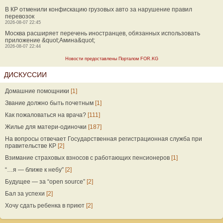
В КР отменили конфискацию грузовых авто за нарушение правил
перевозок
2026-08-07 22:45
Москва расширяет перечень иностранцев, обязанных использовать
приложение &quot;Амина&quot;
2026-08-07 22:44
Новости предоставлены Порталом FOR.KG
ДИСКУССИИ
Домашние помощники
[1]
Звание должно быть почетным
[1]
Как пожаловаться на врача?
[111]
Жилье для матери-одиночки
[187]
На вопросы отвечает Государственная регистрационная служба при
правительстве КР
[2]
Взимание страховых взносов с работающих пенсионеров
[1]
“…я — ближе к небу”
[2]
Будущее — за “open source”
[2]
Бал за успехи
[2]
Хочу сдать ребенка в приют
[2]