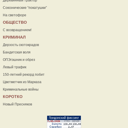
Деревянный трактор
Союзнические “покатушки”
На светофоре
ОБЩЕСТВО
С возвращением!
КРИМИНАЛ
Дерзость скотокрадов
Бандитская воля
ОПЭгэшник и обрез
Левый трафик
150-летний рекорд побит
Цветметчик из Марказа
Криминальные войны
КОРОТКО
Новый Пресняков