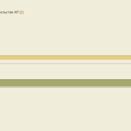
тельстве КР
[2]