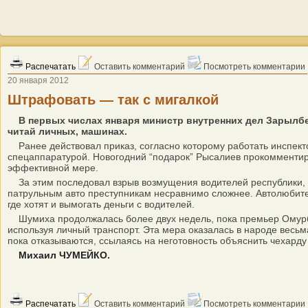
Распечатать
Оставить комментарий
Посмотреть комментарии
20 января 2012
Штрафовать — так с мигалкой
В первых числах января министр внутренних дел Зарылбе
читай личных, машинах.
Ранее действовал приказ, согласно которому работать инспек
спецаппаратурой. Новогодний “подарок” Рысалиев прокомментиро
эффективной мере.
За этим последовал взрыв возмущения водителей республики, ч
патрульным авто преступникам несравнимо сложнее. Автолюбител
где хотят и вымогать деньги с водителей.
Шумиха продолжалась более двух недель, пока премьер Омурбе
используя личный транспорт. Эта мера оказалась в народе весь
пока отказываются, ссылаясь на неготовность объяснить чехарду
Михаил ЧУМЕЙКО.
Распечатать
Оставить комментарий
Посмотреть комментарии