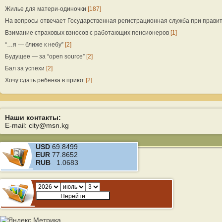
Жилье для матери-одиночки
[187]
На вопросы отвечает Государственная регистрационная служба при прави
Взимание страховых взносов с работающих пенсионеров
[1]
“…я — ближе к небу”
[2]
Будущее — за “open source”
[2]
Бал за успехи
[2]
Хочу сдать ребенка в приют
[2]
Наши контакты:
E-mail: city@msn.kg
USD
69.8499
EUR
77.8652
RUB
1.0683