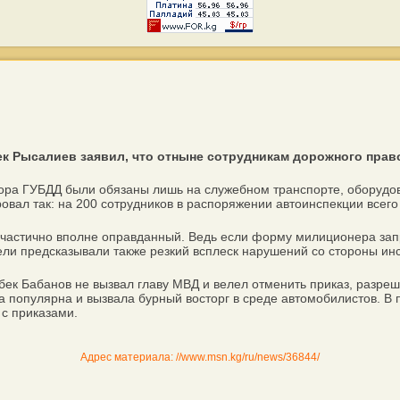
к Рысалиев заявил, что отныне сотрудникам дорожного право
тора ГУБДД были обязаны лишь на служебном транспорте, оборуд
вал так: на 200 сотрудников в распоряжении автоинспекции всего 
астично вполне оправданный. Ведь если форму милиционера запро
и предсказывали также резкий всплеск нарушений со стороны инсп
к Бабанов не вызвал главу МВД и велел отменить приказ, разре
ма популярна и вызвала бурный восторг в среде автомобилистов. В
 с приказами.
Адрес материала: //www.msn.kg/ru/news/36844/