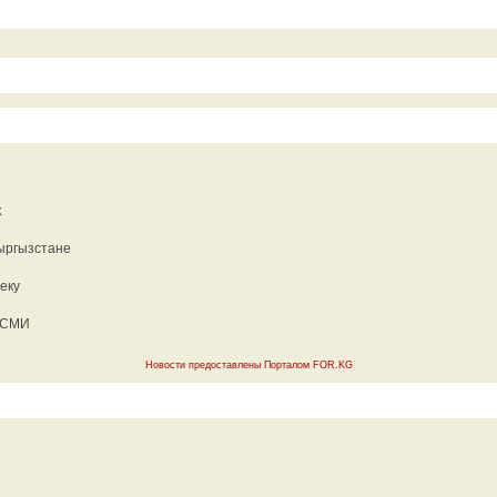
к
Кыргызстане
еку
— СМИ
Новости предоставлены Порталом FOR.KG