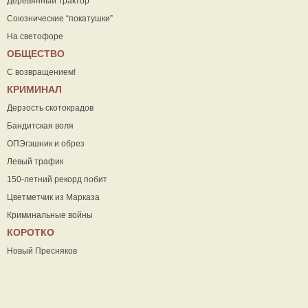
Деревянный трактор
Союзнические “покатушки”
На светофоре
ОБЩЕСТВО
С возвращением!
КРИМИНАЛ
Дерзость скотокрадов
Бандитская воля
ОПЭгэшник и обрез
Левый трафик
150-летний рекорд побит
Цветметчик из Марказа
Криминальные войны
КОРОТКО
Новый Пресняков