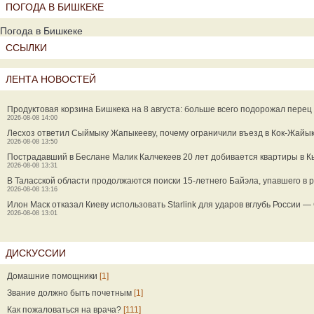
ПОГОДА В БИШКЕКЕ
Погода в Бишкеке
ССЫЛКИ
ЛЕНТА НОВОСТЕЙ
Продуктовая корзина Бишкека на 8 августа: больше всего подорожал перец
2026-08-08 14:00
Лесхоз ответил Сыймыку Жапыкееву, почему ограничили въезд в Кок-Жайы
2026-08-08 13:50
Пострадавший в Беслане Малик Калчекеев 20 лет добивается квартиры в 
2026-08-08 13:31
В Таласской области продолжаются поиски 15-летнего Байэла, упавшего в р
2026-08-08 13:16
Илон Маск отказал Киеву использовать Starlink для ударов вглубь России 
2026-08-08 13:01
ДИСКУССИИ
Домашние помощники
[1]
Звание должно быть почетным
[1]
Как пожаловаться на врача?
[111]