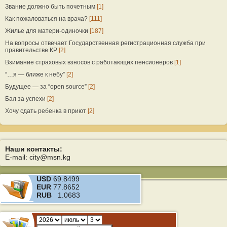
Звание должно быть почетным
[1]
Как пожаловаться на врача?
[111]
Жилье для матери-одиночки
[187]
На вопросы отвечает Государственная регистрационная служба при
правительстве КР
[2]
Взимание страховых взносов с работающих пенсионеров
[1]
“…я — ближе к небу”
[2]
Будущее — за “open source”
[2]
Бал за успехи
[2]
Хочу сдать ребенка в приют
[2]
Наши контакты:
E-mail: city@msn.kg
USD
69.8499
EUR
77.8652
RUB
1.0683