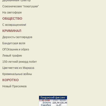
Деревянный трактор
Союзнические “покатушки”
На светофоре
ОБЩЕСТВО
С возвращением!
КРИМИНАЛ
Дерзость скотокрадов
Бандитская воля
ОПЭгэшник и обрез
Левый трафик
150-летний рекорд побит
Цветметчик из Марказа
Криминальные войны
КОРОТКО
Новый Пресняков