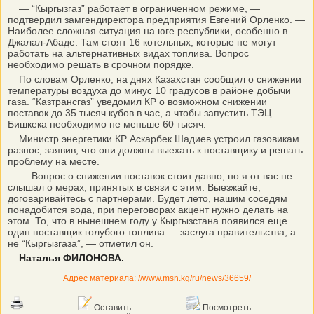
— “Кыргызгаз” работает в ограниченном режиме, —
подтвердил замгендиректора предприятия Евгений Орленко. —
Наиболее сложная ситуация на юге республики, особенно в
Джалал-Абаде. Там стоят 16 котельных, которые не могут
работать на альтернативных видах топлива. Вопрос
необходимо решать в срочном порядке.
По словам Орленко, на днях Казахстан сообщил о снижении
температуры воздуха до минус 10 градусов в районе добычи
газа. “Казтрансгаз” уведомил КР о возможном снижении
поставок до 35 тысяч кубов в час, а чтобы запустить ТЭЦ
Бишкека необходимо не меньше 60 тысяч.
Министр энергетики КР Аскарбек Шадиев устроил газовикам
разнос, заявив, что они должны выехать к поставщику и решать
проблему на месте.
— Вопрос о снижении поставок стоит давно, но я от вас не
слышал о мерах, принятых в связи с этим. Выезжайте,
договаривайтесь с партнерами. Будет лето, нашим соседям
понадобится вода, при переговорах акцент нужно делать на
этом. То, что в нынешнем году у Кыргызстана появился еще
один поставщик голубого топлива — заслуга правительства, а
не “Кыргызгаза”, — отметил он.
Наталья ФИЛОНОВА.
Адрес материала: //www.msn.kg/ru/news/36659/
Оставить
Посмотреть