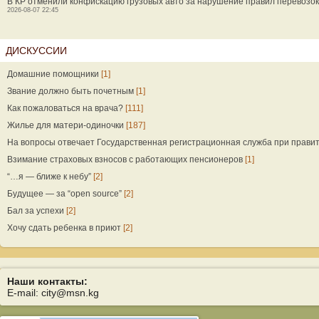
В КР отменили конфискацию грузовых авто за нарушение правил перевозок
2026-08-07 22:45
ДИСКУССИИ
Домашние помощники
[1]
Звание должно быть почетным
[1]
Как пожаловаться на врача?
[111]
Жилье для матери-одиночки
[187]
На вопросы отвечает Государственная регистрационная служба при прави
Взимание страховых взносов с работающих пенсионеров
[1]
“…я — ближе к небу”
[2]
Будущее — за “open source”
[2]
Бал за успехи
[2]
Хочу сдать ребенка в приют
[2]
Наши контакты:
E-mail: city@msn.kg