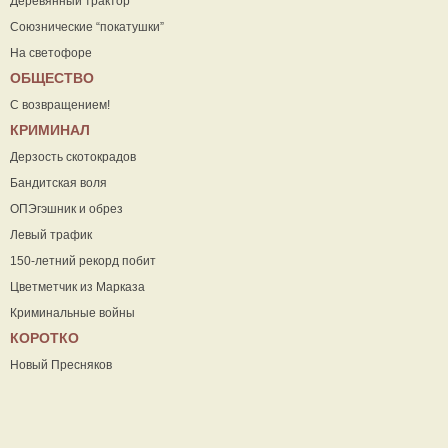
Деревянный трактор
Союзнические “покатушки”
На светофоре
ОБЩЕСТВО
С возвращением!
КРИМИНАЛ
Дерзость скотокрадов
Бандитская воля
ОПЭгэшник и обрез
Левый трафик
150-летний рекорд побит
Цветметчик из Марказа
Криминальные войны
КОРОТКО
Новый Пресняков