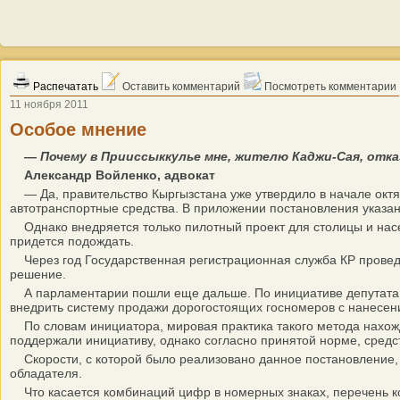
Распечатать
Оставить комментарий
Посмотреть комментарии
11 ноября 2011
Особое мнение
— Почему в Прииссыккулье мне, жителю Каджи-Сая, отка
Александр Войленко, адвокат
— Да, правительство Кыргызстана уже утвердило в начале октя
автотранспортные средства. В приложении постановления указан
Однако внедряется только пилотный проект для столицы и нас
придется подождать.
Через год Государственная регистрационная служба КР проведет
решение.
А парламентарии пошли еще дальше. По инициативе депутата о
внедрить систему продажи дорогостоящих госномеров с нанесен
По словам инициатора, мировая практика такого метода нахожд
поддержали инициативу, однако согласно принятой норме, средст
Скорости, с которой было реализовано данное постановление, 
обладателя.
Что касается комбинаций цифр в номерных знаках, перечень кот