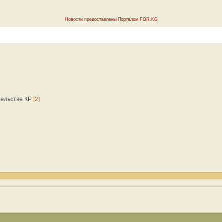
Новости предоставлены Порталом FOR.KG
тельстве КР
[2]