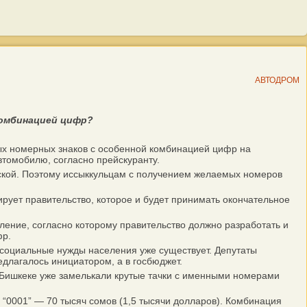
АВТОДРОМ
комбинацией цифр?
ых номерных знаков с особенной комбинацией цифр на
втомобилю, согласно прейскуранту.
ской. Поэтому иссыккульцам с получением желаемых номеров
рует правительство, которое и будет принимать окончательное
ние, согласно которому правительство должно разработать и
фр.
социальные нужды населения уже существует. Депутаты
едлагалось инициатором, а в госбюджет.
 Бишкеке уже замелькали крутые тачки с именными номерами
“0001” — 70 тысяч сомов (1,5 тысячи долларов). Комбинация