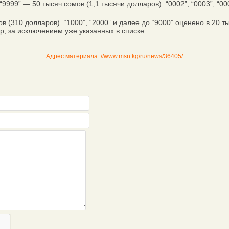
 “9999” — 50 тысяч сомов (1,1 тысячи долларов). “0002”, “0003”, “0
 (310 долларов). “1000”, “2000” и далее до “9000” оценено в 20 т
 за исключением уже указанных в списке.
Адрес материала: //www.msn.kg/ru/news/36405/