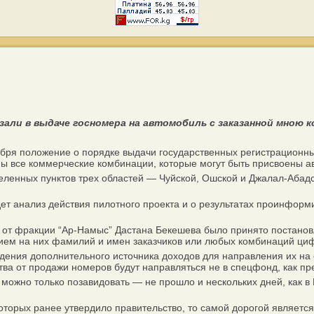
зали в выдаче госномера на автомобиль с заказанной мною 
бря положение о порядке выдачи государственных регистрационн
ы все коммерческие комбинации, которые могут быть присвоены а
еленных пунктов трех областей — Чуйской, Ошской и Джалал-Абад
 анализ действия пилотного проекта и о результатах проинформи
т фракции “Ар-Намыс” Дастана Бекешева было принято постановле
ием на них фамилий и имен заказчиков или любых комбинаций ци
ения дополнительного источника доходов для направления их на 
ва от продажи номеров будут направляться не в спецфонд, как пр
можно только позавидовать — не прошло и нескольких дней, как в
орых ранее утвердило правительство, то самой дорогой является 