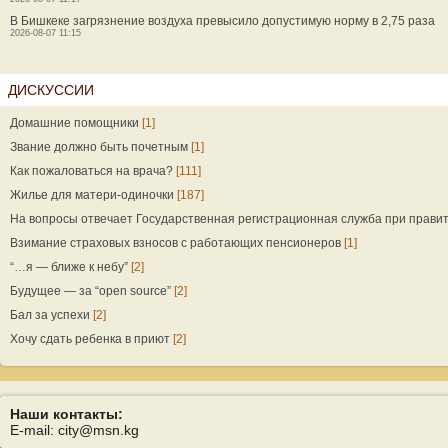
В Бишкеке загрязнение воздуха превысило допустимую норму в 2,75 раза
2026-08-07 11:15
ДИСКУССИИ
Домашние помощники
[1]
Звание должно быть почетным
[1]
Как пожаловаться на врача?
[111]
Жилье для матери-одиночки
[187]
На вопросы отвечает Государственная регистрационная служба при прави
Взимание страховых взносов с работающих пенсионеров
[1]
“…я — ближе к небу”
[2]
Будущее — за “open source”
[2]
Бал за успехи
[2]
Хочу сдать ребенка в приют
[2]
Наши контакты:
E-mail: city@msn.kg