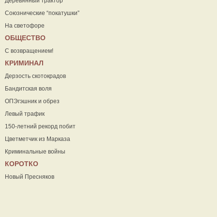
Деревянный трактор
Союзнические “покатушки”
На светофоре
ОБЩЕСТВО
С возвращением!
КРИМИНАЛ
Дерзость скотокрадов
Бандитская воля
ОПЭгэшник и обрез
Левый трафик
150-летний рекорд побит
Цветметчик из Марказа
Криминальные войны
КОРОТКО
Новый Пресняков