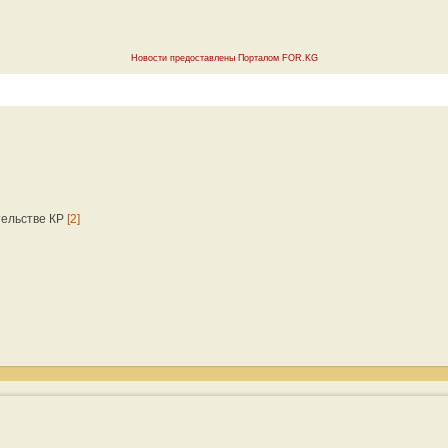
Новости предоставлены Порталом FOR.KG
тельстве КР
[2]