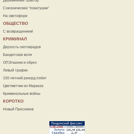
Деревянный трактор
Союзнические “покатушки”
На светофоре
ОБЩЕСТВО
С возвращением!
КРИМИНАЛ
Дерзость скотокрадов
Бандитская воля
ОПЭгэшник и обрез
Левый трафик
150-летний рекорд побит
Цветметчик из Марказа
Криминальные войны
КОРОТКО
Новый Пресняков