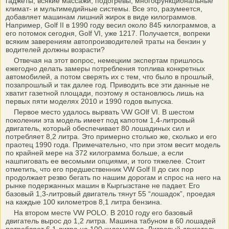
гаджеты, всякие массажи, подогревы, многофункциональные
климат- и мультимедийные системы. Все это, разумеется,
добавляет машинам лишний жирок в виде килограммов.
Например, Golf II в 1990 году весил около 845 килограммов, а
его потомок сегодня, Golf VI, уже 1217. Получается, вопреки
всяким заверениям автопроизводителей траты на бензин у
водителей должны возрасти?
Отвечая на этот вопрос, немецким экспертам пришлось
ежегодно делать замеры потребления топлива конкретных
автомобилей, а потом сверять их с тем, что было в прошлый,
позапрошлый и так далее год. Приводить все эти данные не
хватит газетной площади, поэтому я остановлюсь лишь на
первых пяти моделях 2010 и 1990 годов выпуска.
Первое место удалось вырвать VW GОlf VI. В шестом
поколении эта модель имеет под капотом 1,4-литровый
двигатель, который обеспечивает 80 лошадиных сил и
потребляет 8,2 литра. Это примерно столько же, сколько и его
праотец 1990 года. Примечательно, что при этом весит модель
по крайней мере на 372 килограмма больше, а если
нашпиговать ее весомыми опциями, и того тяжелее. Стоит
отметить, что его предшественник VW Golf II до сих пор
продолжает резво бегать по нашим дорогам и спрос на него на
рынке подержанных машин в Кыргызстане не падает. Его
базовый 1,3-литровый двигатель тянут 55 “лошадок”, проедая
на каждые 100 километров 8,1 литра бензина.
На втором месте VW РОLO. В 2010 году его базовый
двигатель вырос до 1,2 литра. Машина табуном в 60 лошадей