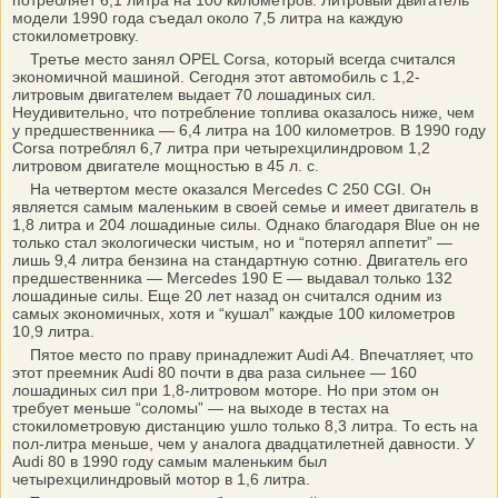
потребляет 6,1 литра на 100 километров. Литровый двигатель
модели 1990 года съедал около 7,5 литра на каждую
стокилометровку.
Третье место занял OPEL Cоrsa, который всегда считался
экономичной машиной. Сегодня этот автомобиль с 1,2-
литровым двигателем выдает 70 лошадиных сил.
Неудивительно, что потребление топлива оказалось ниже, чем
у предшественника — 6,4 литра на 100 километров. В 1990 году
Corsа потреблял 6,7 литра при четырехцилиндровом 1,2
литровом двигателе мощностью в 45 л. с.
На четвертом месте оказался Mercedes C 250 CGI. Он
является самым маленьким в своей семье и имеет двигатель в
1,8 литра и 204 лошадиные силы. Однако благодаря Blue он не
только стал экологически чистым, но и “потерял аппетит” —
лишь 9,4 литра бензина на стандартную сотню. Двигатель его
предшественника — Mercedes 190 E — выдавал только 132
лошадиные силы. Еще 20 лет назад он считался одним из
самых экономичных, хотя и “кушал” каждые 100 километров
10,9 литра.
Пятое место по праву принадлежит Audi A4. Впечатляет, что
этот преемник Аudi 80 почти в два раза сильнее — 160
лошадиных сил при 1,8-литровом моторе. Но при этом он
требует меньше “соломы” — на выходе в тестах на
стокилометровую дистанцию ушло только 8,3 литра. То есть на
пол-литра меньше, чем у аналога двадцатилетней давности. У
Audi 80 в 1990 году самым маленьким был
четырехцилиндровый мотор в 1,6 литра.