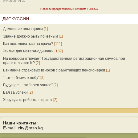
2026-08-08 21:42
Новости предоставлены Порталом FOR.KG
ДИСКУССИИ
Домашние помощники
[1]
Звание должно быть почетным
[1]
Как пожаловаться на врача?
[111]
Жилье для матери-одиночки
[187]
На вопросы отвечает Государственная регистрационная служба при
правительстве КР
[2]
Взимание страховых взносов с работающих пенсионеров
[1]
“…я — ближе к небу”
[2]
Будущее — за “open source”
[2]
Бал за успехи
[2]
Хочу сдать ребенка в приют
[2]
Наши контакты:
E-mail: city@msn.kg