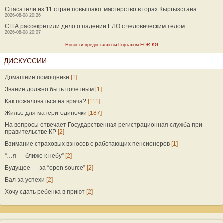
Спасатели из 11 стран повышают мастерство в горах Кыргызстана
2026-08-08 20:26
США рассекретили дело о падении НЛО с человеческим телом
2026-08-08 20:07
Новости предоставлены Порталом FOR.KG
ДИСКУССИИ
Домашние помощники
[1]
Звание должно быть почетным
[1]
Как пожаловаться на врача?
[111]
Жилье для матери-одиночки
[187]
На вопросы отвечает Государственная регистрационная служба при
правительстве КР
[2]
Взимание страховых взносов с работающих пенсионеров
[1]
“…я — ближе к небу”
[2]
Будущее — за “open source”
[2]
Бал за успехи
[2]
Хочу сдать ребенка в приют
[2]