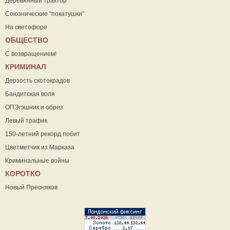
Деревянный трактор
Союзнические “покатушки”
На светофоре
ОБЩЕСТВО
С возвращением!
КРИМИНАЛ
Дерзость скотокрадов
Бандитская воля
ОПЭгэшник и обрез
Левый трафик
150-летний рекорд побит
Цветметчик из Марказа
Криминальные войны
КОРОТКО
Новый Пресняков