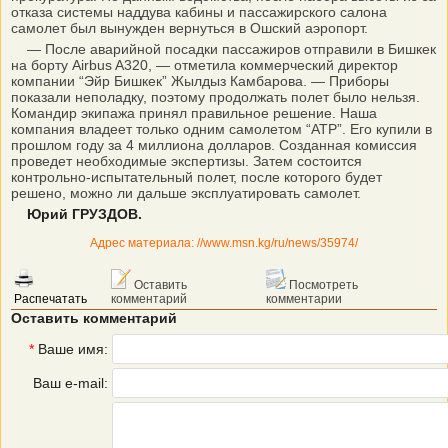
отказа системы наддува кабины и пассажирского салона
самолет был вынужден вернуться в Ошский аэропорт.
— После аварийной посадки пассажиров отправили в Бишкек
на борту Airbus A320, — отметила коммерческий директор
компании “Эйр Бишкек” Жылдыз Камбарова. — Приборы
показали неполадку, поэтому продолжать полет было нельзя.
Командир экипажа принял правильное решение. Наша
компания владеет только одним самолетом “АТР”. Его купили в
прошлом году за 4 миллиона долларов. Созданная комиссия
проведет необходимые экспертизы. Затем состоится
контрольно-испытательный полет, после которого будет
решено, можно ли дальше эксплуатировать самолет.
Юрий ГРУЗДОВ.
Адрес материала: //www.msn.kg/ru/news/35974/
Оставить
Посмотреть
Распечатать
комментарий
комментарии
Оставить комментарий
*
Ваше имя:
Ваш e-mail: