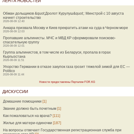
ЛЕНТА НОВОСТЕЙ
Обман дольщиков &quot;Доолот Курулуш&quot;: Минстрой с 10 августа
начнет строительство
2026-08-09 12:40
Анкара призвала Москву и Киев прекратить атаки на суда в Черном море
2026-08-09 12:03
Пропавшие альпинисты. МЧС и МВД КР сформировали поисково-
спасательную группу
2026-08-09 12:01
Группа альпинистов, в том числе из Беларуси, пропала в горах
Кыргызстана
2026-08-09 11:51
Упорство Германии в отказе закупок газа грозит тяжелой зимой для ЕС —
Politico
2026-08-09 11:44
Новости предоставлены Порталом FOR.KG
ДИСКУССИИ
Домашние помощники
[1]
Звание должно быть почетным
[1]
Как пожаловаться на врача?
[111]
Жилье для матери-одиночки
[187]
На вопросы отвечает Государственная регистрационная служба при