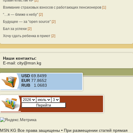
правительстве КР
[2]
Взимание страховых взносов с работающих пенсионеров
[1]
“…я — ближе к небу”
[2]
Будущее — за “open source”
[2]
Бал за успехи
[2]
Хочу сдать ребенка в приют
[2]
Наши контакты:
E-mail: city@msn.kg
USD
69.8499
EUR
77.8652
RUB
1.0683
MSN.KG Все права защищены • При размещении статей прямая