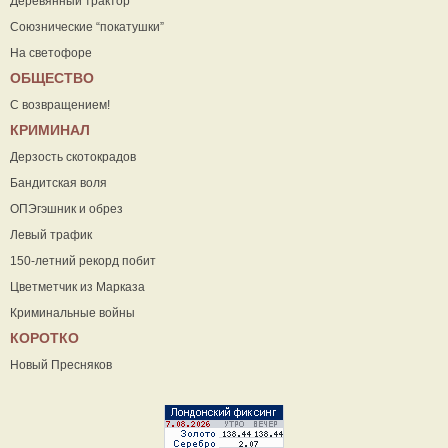
Деревянный трактор
Союзнические “покатушки”
На светофоре
ОБЩЕСТВО
С возвращением!
КРИМИНАЛ
Дерзость скотокрадов
Бандитская воля
ОПЭгэшник и обрез
Левый трафик
150-летний рекорд побит
Цветметчик из Марказа
Криминальные войны
КОРОТКО
Новый Пресняков