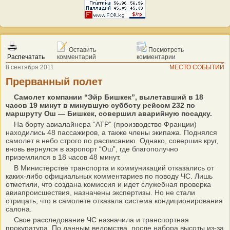
Оставить
Посмотреть
Распечатать
комментарий
комментарии
8 сентября 2011
МЕСТО СОБЫТИЙ
Прерванный полет
Самолет компании “Эйр Бишкек”, вылетавший в 18
часов 19 минут в минувшую субботу рейсом 232 по
маршруту Ош — Бишкек, совершил аварийную посадку.
На борту авиалайнера “АТР” (производство Франции)
находились 48 пассажиров, а также члены экипажа. Поднялся
самолет в небо строго по расписанию. Однако, совершив круг,
вновь вернулся в аэропорт “Ош”, где благополучно
приземлился в 18 часов 48 минут.
В Министерстве транспорта и коммуникаций отказались от
каких-либо официальных комментариев по поводу ЧС. Лишь
отметили, что создана комиссия и идет служебная проверка
авиапроисшествия, назначены экспертизы. Но не стали
отрицать, что в самолете отказала система кондиционирования
салона.
Свое расследование ЧС назначила и транспортная
прокуратура. По данным ведомства, после набора высоты из-за