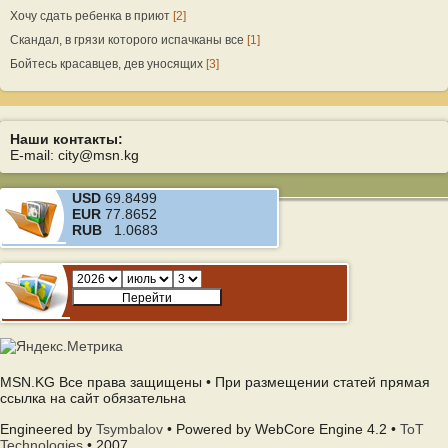
Хочу сдать ребенка в приют
[2]
Скандал, в грязи которого испачканы все
[1]
Бойтесь красавцев, дев уносящих
[3]
Наши контакты:
E-mail: city@msn.kg
USD
69.8499
EUR
77.8652
RUB
1.0683
MSN.KG Все права защищены • При размещении статей прямая
ссылка на сайт обязательна
Engineered by
Tsymbalov
• Powered by WebCore Engine 4.2 •
ToT
Technologies
• 2007