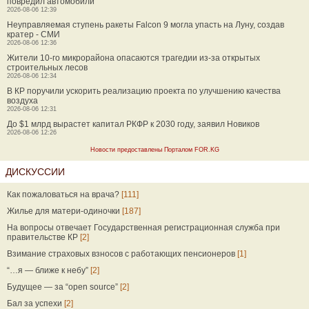
повредил автомобили
2026-08-06 12:39
Неуправляемая ступень ракеты Falcon 9 могла упасть на Луну, создав
кратер - СМИ
2026-08-06 12:36
Жители 10-го микрорайона опасаются трагедии из-за открытых
строительных лесов
2026-08-06 12:34
В КР поручили ускорить реализацию проекта по улучшению качества
воздуха
2026-08-06 12:31
До $1 млрд вырастет капитал РКФР к 2030 году, заявил Новиков
2026-08-06 12:26
Новости предоставлены Порталом FOR.KG
ДИСКУССИИ
Как пожаловаться на врача?
[111]
Жилье для матери-одиночки
[187]
На вопросы отвечает Государственная регистрационная служба при
правительстве КР
[2]
Взимание страховых взносов с работающих пенсионеров
[1]
“…я — ближе к небу”
[2]
Будущее — за “open source”
[2]
Бал за успехи
[2]