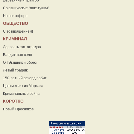
Деревянный трактор
Союзнические “покатушки”
На светофоре
ОБЩЕСТВО
С возвращением!
КРИМИНАЛ
Дерзость скотокрадов
Бандитская воля
ОПЭгэшник и обрез
Левый трафик
150-летний рекорд побит
Цветметчик из Марказа
Криминальные войны
КОРОТКО
Новый Пресняков