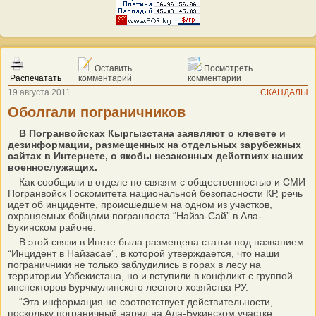
Оставить
Посмотреть
Распечатать
комментарий
комментарии
19 августа 2011
СКАНДАЛЫ
Оболгали пограничников
В Погранвойсках Кыргызстана заявляют о клевете и
дезинформации, размещенных на отдельных зарубежных
сайтах в Интернете, о якобы незаконных действиях наших
военнослужащих.
Как сообщили в отделе по связям с общественностью и СМИ
Погранвойск Госкомитета национальной безопасности КР, речь
идет об инциденте, происшедшем на одном из участков,
охраняемых бойцами погранпоста “Найза-Сай” в Ала-
Букинском районе.
В этой связи в Инете была размещена статья под названием
“Инцидент в Найзасае”, в которой утверждается, что наши
пограничники не только заблудились в горах в лесу на
территории Узбекистана, но и вступили в конфликт с группой
инспекторов Бурчмулинского лесного хозяйства РУ.
“Эта информация не соответствует действительности,
поскольку пограничный наряд на Ала-Букинском участке