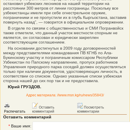
остановил узбекских лесников на нашей территории на
расстоянии 300 метров от линии госграницы. Поскольку все
узбекистанцы имели при себе огнестрельное оружие,
пограничники и не пропустили их в глубь Кыргызстана, заставив
повернуть назад”, — говорится в официальном опровержении.
В отделе по связям с общественностью и СМИ Погранвойск
также отметили, что данный участок местности спорным не
является, он согласован и юридически закреплен
соответствующим соглашением.
На основании достигнутых в 2009 году договоренностей
между представителями командования ПВ КГНБ по Ала-
Букинскому участку и пограничным комиссаром Республики
Узбекистан по Папскому направлению, пропуск работников
Управления природного парка соседей должен осуществляться
только при наличии документов, удостоверяющих личность, в
соответствии со списком. Однако указанные списки узбекская
сторона нашей до сих пор так и не предоставила.
Юрий ГРУЗДОВ.
Адрес материала: //www.msn.kg/ru/news/35843/
Оставить
Посмотреть
Распечатать
комментарий
комментарии
Оставить комментарий
*
Ваше имя: