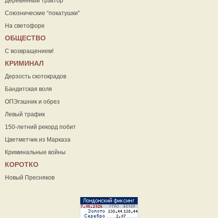
Деревянный трактор
Союзнические “покатушки”
На светофоре
ОБЩЕСТВО
С возвращением!
КРИМИНАЛ
Дерзость скотокрадов
Бандитская воля
ОПЭгэшник и обрез
Левый трафик
150-летний рекорд побит
Цветметчик из Марказа
Криминальные войны
КОРОТКО
Новый Пресняков