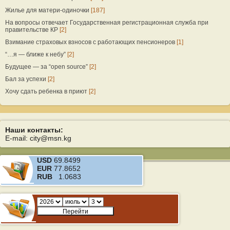
Жилье для матери-одиночки
[187]
На вопросы отвечает Государственная регистрационная служба при
правительстве КР
[2]
Взимание страховых взносов с работающих пенсионеров
[1]
“…я — ближе к небу”
[2]
Будущее — за “open source”
[2]
Бал за успехи
[2]
Хочу сдать ребенка в приют
[2]
Наши контакты:
E-mail: city@msn.kg
USD
69.8499
EUR
77.8652
RUB
1.0683