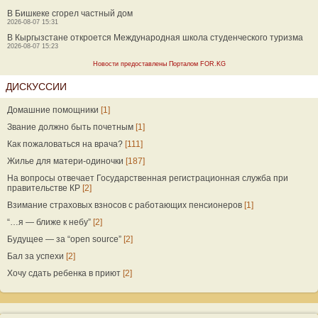
В Бишкеке сгорел частный дом
2026-08-07 15:31
В Кыргызстане откроется Международная школа студенческого туризма
2026-08-07 15:23
Новости предоставлены Порталом FOR.KG
ДИСКУССИИ
Домашние помощники
[1]
Звание должно быть почетным
[1]
Как пожаловаться на врача?
[111]
Жилье для матери-одиночки
[187]
На вопросы отвечает Государственная регистрационная служба при
правительстве КР
[2]
Взимание страховых взносов с работающих пенсионеров
[1]
“…я — ближе к небу”
[2]
Будущее — за “open source”
[2]
Бал за успехи
[2]
Хочу сдать ребенка в приют
[2]