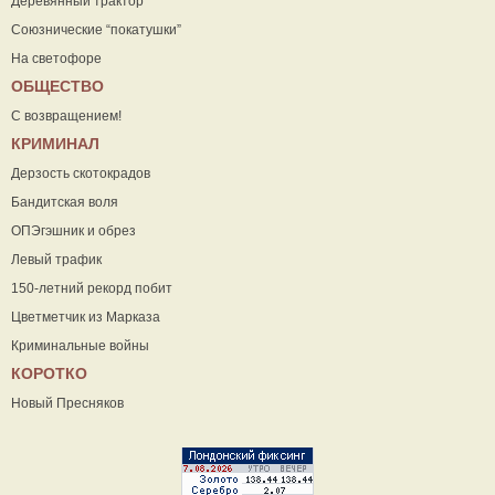
Деревянный трактор
Союзнические “покатушки”
На светофоре
ОБЩЕСТВО
С возвращением!
КРИМИНАЛ
Дерзость скотокрадов
Бандитская воля
ОПЭгэшник и обрез
Левый трафик
150-летний рекорд побит
Цветметчик из Марказа
Криминальные войны
КОРОТКО
Новый Пресняков