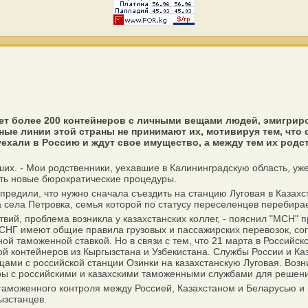
ет более 200 контейнеров с личными вещами людей, эмигри
жные линии этой страны не принимают их, мотивируя тем, чт
ехали в Россию и ждут свое имущество, а между тем их родст
их. - Мои родственники, уехавшие в Калининградскую область, уже
ить новые бюрократические процедуры.
редили, что нужно сначала съездить на станцию Луговая в Казах
ица села Петровка, семья которой по статусу переселенцев перебир
ий, проблема возникла у казахстанских коллег, - пояснил "МСН" 
 СНГ имеют общие правила грузовых и пассажирских перевозок, со
ой таможенной ставкой. Но в связи с тем, что 21 марта в Россий
ой контейнеров из Кыргызстана и Узбекистана. Службы России и К
ами с российской станции Озинки на казахстанскую Луговая. Возн
ры с российскими и казахскими таможенными службами для решения
таможенного контроля между Россией, Казахстаном и Беларусью и
ызстанцев.