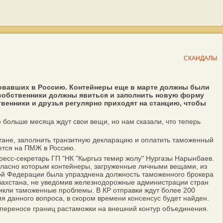
СКАНДАЛЫ
ровавших в Россию. Контейнеры еще в марте должны были
о собственники должны явиться и заполнить новую форму
венники и друзья регулярно приходят на станцию, чтобы
 больше месяца ждут свои вещи, но нам сказали, что теперь
стане, заполнить транзитную декларацию и оплатить таможенный
ается на ПМЖ в Россию.
пресс-секретарь ГП "НК "Кыргыз темир жолу" Нургазы Нарынбаев.
гласно которым контейнеры, загруженные личными вещами, из
ской Федерации была упразднена должность таможенного брокера
азахстана, не уведомив железнодорожные администрации стран
икли таможенные проблемы. В КР отправки ждут более 200
 данного вопроса, в скором времени консенсус будет найден.
 переносе границ растаможки на внешний контур объединения.