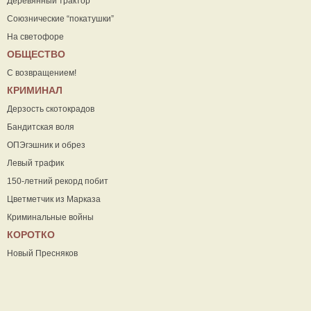
Деревянный трактор
Союзнические “покатушки”
На светофоре
ОБЩЕСТВО
С возвращением!
КРИМИНАЛ
Дерзость скотокрадов
Бандитская воля
ОПЭгэшник и обрез
Левый трафик
150-летний рекорд побит
Цветметчик из Марказа
Криминальные войны
КОРОТКО
Новый Пресняков