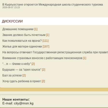
В Кыргызстане откроется Международная школа студенческого туризма
2026-08-07 15:23
ДИСКУССИИ
Домашние помощники
[1]
Звание должно быть почетным
[1]
Как пожаловаться на врача?
[111]
Жилье для матери-одиночки
[187]
На вопросы отвечает Государственная регистрационная служба при прави
Взимание страховых взносов с работающих пенсионеров
[1]
“…я — ближе к небу”
[2]
Будущее — за “open source”
[2]
Бал за успехи
[2]
Хочу сдать ребенка в приют
[2]
Наши контакты:
E-mail: city@msn.kg