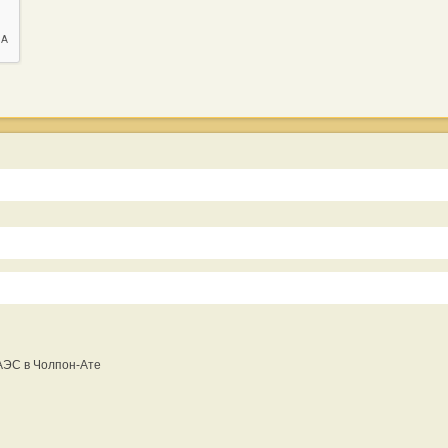
АЭС в Чолпон-Ате