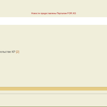
Новости предоставлены Порталом FOR.KG
тельстве КР
[2]