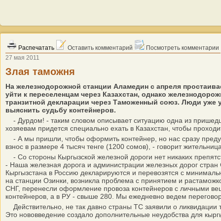
Распечатать
Оставить комментарий
Посмотреть комментарии
27 мая 2011
Злая таможня
На железнодорожной станции Аламедин с апреля простаива
уйти к переселенцам через Казахстан, однако железнодоро
транзитной декларации через Таможенный союз. Люди уже у
выяснить судьбу контейнеров.
- Дурдом! - таким словом описывает ситуацию одна из пришедш
хозяевам придется специально ехать в Казахстан, чтобы проход
- А мы пришли, чтобы оформить контейнер, но нас сразу предуп
взнос в размере 4 тысяч тенге (1200 сомов), - говорит жительн
- Со стороны Кыргызской железной дороги нет никаких препятств
- Наша железная дорога и администрации железных дорог стран
Кыргызстана в Россию декларируются и перевозятся с минимальн
на станции Озинки, возникла проблема с принятием и растаможк
СНГ, перенесли оформление провоза контейнеров с личными вещ
контейнеров, а в РУ - свыше 280. Мы ежедневно ведем перегово
Действительно, не так давно страны ТС заявили о ликвидации 
Это нововведение создало дополнительные неудобства для кырг