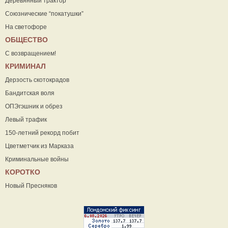
Деревянный трактор
Союзнические “покатушки”
На светофоре
ОБЩЕСТВО
С возвращением!
КРИМИНАЛ
Дерзость скотокрадов
Бандитская воля
ОПЭгэшник и обрез
Левый трафик
150-летний рекорд побит
Цветметчик из Марказа
Криминальные войны
КОРОТКО
Новый Пресняков