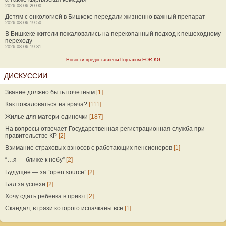
2026-08-06 20:00
Детям с онкологией в Бишкеке передали жизненно важный препарат
2026-08-06 19:50
В Бишкеке жители пожаловались на перекопанный подход к пешеходному
переходу
2026-08-06 19:31
Новости предоставлены Порталом FOR.KG
ДИСКУССИИ
Звание должно быть почетным
[1]
Как пожаловаться на врача?
[111]
Жилье для матери-одиночки
[187]
На вопросы отвечает Государственная регистрационная служба при
правительстве КР
[2]
Взимание страховых взносов с работающих пенсионеров
[1]
“…я — ближе к небу”
[2]
Будущее — за “open source”
[2]
Бал за успехи
[2]
Хочу сдать ребенка в приют
[2]
Скандал, в грязи которого испачканы все
[1]