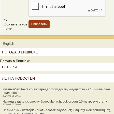
*
-
Обязательное
поле
English
ПОГОДА В БИШКЕКЕ
Погода в Бишкеке
ССЫЛКИ
ЛЕНТА НОВОСТЕЙ
Куванычбек Конгантиев передал государству имущество на 15 миллионов
долларов
2026-08-06 20:11
На подъезде к аэропорту &quot;Манас&quot; строят 10-метровую стелу
2026-08-06 20:02
Премьерный четверг: &quot;Человек-паук&quot; и &quot;Смешарики&quot;,
а также кыргызская комедия