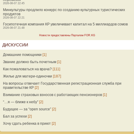
2026-08-07 22:45
Минкультуры продлило конкурс по созданию культурных туристических
продуктов
2026-08-07 22:21
Госипотечная компания КР увеличивает капитал на 5 миллиардов сомов
2026-08-07 21:48
Новости предоставлены Порталом FOR.KG
ДИСКУССИИ
Домашние помощники
[1]
Звание должно быть почетным
[1]
Как пожаловаться на врача?
[111]
Жилье для матери-одиночки
[187]
На вопросы отвечает Государственная регистрационная служба при
правительстве КР
[2]
Взимание страховых взносов с работающих пенсионеров
[1]
“…я — ближе к небу”
[2]
Будущее — за “open source”
[2]
Бал за успехи
[2]
Хочу сдать ребенка в приют
[2]