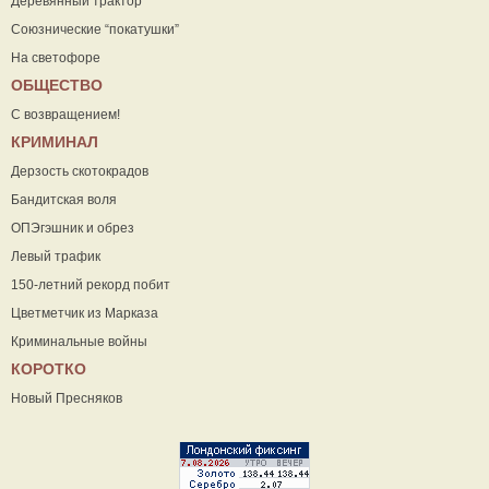
Деревянный трактор
Союзнические “покатушки”
На светофоре
ОБЩЕСТВО
С возвращением!
КРИМИНАЛ
Дерзость скотокрадов
Бандитская воля
ОПЭгэшник и обрез
Левый трафик
150-летний рекорд побит
Цветметчик из Марказа
Криминальные войны
КОРОТКО
Новый Пресняков