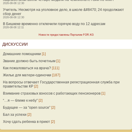
2026-08-08 12:30
Учитель: Несмотря на уголовное дело, в школе &#8470; 24 продолжают
сбор денег
2026-08-08 12:30
В Бишкеке временно отключили горячую воду по 12 адресам
2026-08-08 12:11
Новости предоставлены Порталом FOR.KG
ДИСКУССИИ
Домашние помощники
[1]
Звание должно быть почетным
[1]
Как пожаловаться на врача?
[111]
Жилье для матери-одиночки
[187]
На вопросы отвечает Государственная регистрационная служба при
правительстве КР
[2]
Взимание страховых взносов с работающих пенсионеров
[1]
“…я — ближе к небу”
[2]
Будущее — за “open source”
[2]
Бал за успехи
[2]
Хочу сдать ребенка в приют
[2]