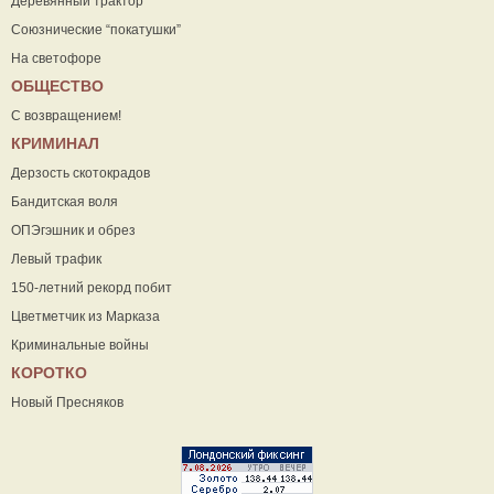
Деревянный трактор
Союзнические “покатушки”
На светофоре
ОБЩЕСТВО
С возвращением!
КРИМИНАЛ
Дерзость скотокрадов
Бандитская воля
ОПЭгэшник и обрез
Левый трафик
150-летний рекорд побит
Цветметчик из Марказа
Криминальные войны
КОРОТКО
Новый Пресняков