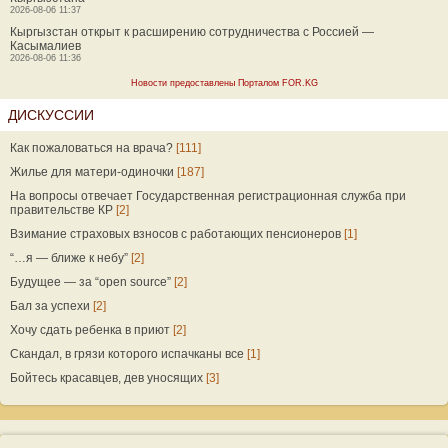
2026-08-06 11:37
Кыргызстан открыт к расширению сотрудничества с Россией —
Касымалиев
2026-08-06 11:36
Новости предоставлены Порталом FOR.KG
ДИСКУССИИ
Как пожаловаться на врача?
[111]
Жилье для матери-одиночки
[187]
На вопросы отвечает Государственная регистрационная служба при
правительстве КР
[2]
Взимание страховых взносов с работающих пенсионеров
[1]
“…я — ближе к небу”
[2]
Будущее — за “open source”
[2]
Бал за успехи
[2]
Хочу сдать ребенка в приют
[2]
Скандал, в грязи которого испачканы все
[1]
Бойтесь красавцев, дев уносящих
[3]