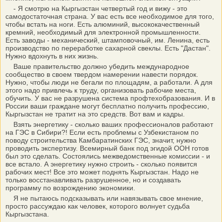
- Я смотрю на Кыргызстан четвертый год и вижу - это
самодостаточная страна. У вас есть все необходимое для того,
чтобы встать на ноги. Есть алюминий, высококачественный
кремний, необходимый для электронной промышленности.
Есть заводы - механический, штамповочный, им. Ленина, есть
производство по переработке сахарной свеклы. Есть "Дастан".
Нужно вдохнуть в них жизнь.
Ваше правительство должно убедить международное
сообщество в своем твердом намерении навести порядок.
Нужно, чтобы люди не бегали по площадям, а работали. А для
этого надо привлечь к труду, организовать рабочие места,
обучить. У вас не разрушена система профтехобразования. И в
России ваши граждане могут бесплатно получить профессию,
Кыргызстан не тратит на это средств. Вот вам и кадры.
Взять энергетику - сколько ваших профессионалов работают
на ГЭС в Сибири?! Если есть проблемы с Узбекистаном по
поводу строительства Камбаратинских ГЭС, значит, нужно
проводить экспертизу. Всемирный банк под эгидой ООН готов
был это сделать. Состоялись межведомственные комиссии - и
все встало. А энергетику нужно строить - сколько появится
рабочих мест! Все это может поднять Кыргызстан. Надо не
только восстанавливать разрушенное, но и создавать
программу по возрождению экономики.
Я не пытаюсь подсказывать или навязывать свое мнение,
просто рассуждаю как человек, которого волнует судьба
Кыргызстана.