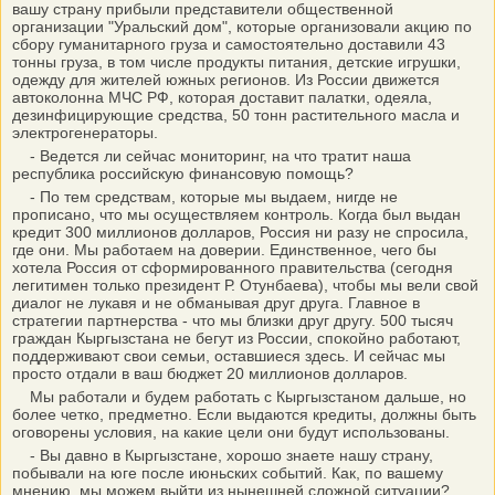
вашу страну прибыли представители общественной
организации "Уральский дом", которые организовали акцию по
сбору гуманитарного груза и самостоятельно доставили 43
тонны груза, в том числе продукты питания, детские игрушки,
одежду для жителей южных регионов. Из России движется
автоколонна МЧС РФ, которая доставит палатки, одеяла,
дезинфицирующие средства, 50 тонн растительного масла и
электрогенераторы.
- Ведется ли сейчас мониторинг, на что тратит наша
республика российскую финансовую помощь?
- По тем средствам, которые мы выдаем, нигде не
прописано, что мы осуществляем контроль. Когда был выдан
кредит 300 миллионов долларов, Россия ни разу не спросила,
где они. Мы работаем на доверии. Единственное, чего бы
хотела Россия от сформированного правительства (сегодня
легитимен только президент Р. Отунбаева), чтобы мы вели свой
диалог не лукавя и не обманывая друг друга. Главное в
стратегии партнерства - что мы близки друг другу. 500 тысяч
граждан Кыргызстана не бегут из России, спокойно работают,
поддерживают свои семьи, оставшиеся здесь. И сейчас мы
просто отдали в ваш бюджет 20 миллионов долларов.
Мы работали и будем работать с Кыргызстаном дальше, но
более четко, предметно. Если выдаются кредиты, должны быть
оговорены условия, на какие цели они будут использованы.
- Вы давно в Кыргызстане, хорошо знаете нашу страну,
побывали на юге после июньских событий. Как, по вашему
мнению, мы можем выйти из нынешней сложной ситуации?