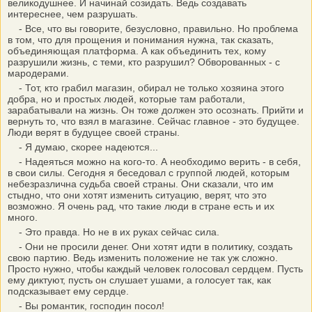
великодушнее. И начинай созидать. Ведь создавать
интереснее, чем разрушать.
- Все, что вы говорите, безусловно, правильно. Но проблема
в том, что для прощения и понимания нужна, так сказать,
объединяющая платформа. А как объединить тех, кому
разрушили жизнь, с теми, кто разрушил? Обворованных - с
мародерами.
- Тот, кто грабил магазин, обирал не только хозяина этого
добра, но и простых людей, которые там работали,
зарабатывали на жизнь. Он тоже должен это осознать. Прийти и
вернуть то, что взял в магазине. Сейчас главное - это будущее.
Люди верят в будущее своей страны.
- Я думаю, скорее надеются...
- Надеяться можно на кого-то. А необходимо верить - в себя,
в свои силы. Сегодня я беседовал с группой людей, которым
небезразлична судьба своей страны. Они сказали, что им
стыдно, что они хотят изменить ситуацию, верят, что это
возможно. Я очень рад, что такие люди в стране есть и их
много.
- Это правда. Но не в их руках сейчас сила.
- Они не просили денег. Они хотят идти в политику, создать
свою партию. Ведь изменить положение не так уж сложно.
Просто нужно, чтобы каждый человек голосовал сердцем. Пусть
ему диктуют, пусть он слушает ушами, а голосует так, как
подсказывает ему сердце.
- Вы романтик, господин посол!