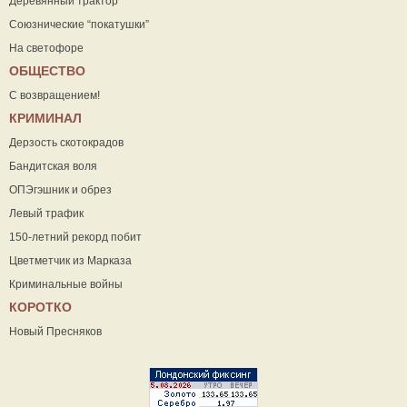
Деревянный трактор
Союзнические “покатушки”
На светофоре
ОБЩЕСТВО
С возвращением!
КРИМИНАЛ
Дерзость скотокрадов
Бандитская воля
ОПЭгэшник и обрез
Левый трафик
150-летний рекорд побит
Цветметчик из Марказа
Криминальные войны
КОРОТКО
Новый Пресняков