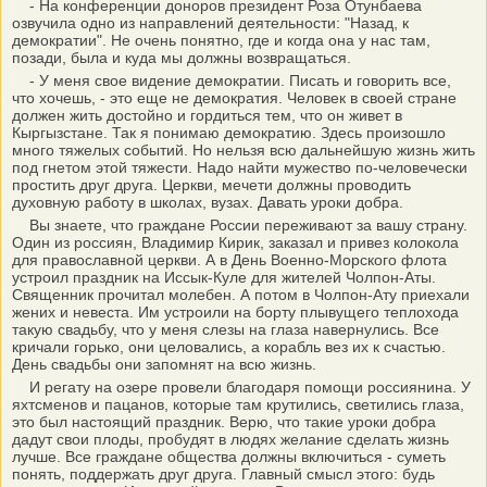
- На конференции доноров президент Роза Отунбаева
озвучила одно из направлений деятельности: "Назад, к
демократии". Не очень понятно, где и когда она у нас там,
позади, была и куда мы должны возвращаться.
- У меня свое видение демократии. Писать и говорить все,
что хочешь, - это еще не демократия. Человек в своей стране
должен жить достойно и гордиться тем, что он живет в
Кыргызстане. Так я понимаю демократию. Здесь произошло
много тяжелых событий. Но нельзя всю дальнейшую жизнь жить
под гнетом этой тяжести. Надо найти мужество по-человечески
простить друг друга. Церкви, мечети должны проводить
духовную работу в школах, вузах. Давать уроки добра.
Вы знаете, что граждане России переживают за вашу страну.
Один из россиян, Владимир Кирик, заказал и привез колокола
для православной церкви. А в День Военно-Морского флота
устроил праздник на Иссык-Куле для жителей Чолпон-Аты.
Священник прочитал молебен. А потом в Чолпон-Ату приехали
жених и невеста. Им устроили на борту плывущего теплохода
такую свадьбу, что у меня слезы на глаза навернулись. Все
кричали горько, они целовались, а корабль вез их к счастью.
День свадьбы они запомнят на всю жизнь.
И регату на озере провели благодаря помощи россиянина. У
яхтсменов и пацанов, которые там крутились, светились глаза,
это был настоящий праздник. Верю, что такие уроки добра
дадут свои плоды, пробудят в людях желание сделать жизнь
лучше. Все граждане общества должны включиться - суметь
понять, поддержать друг друга. Главный смысл этого: будь