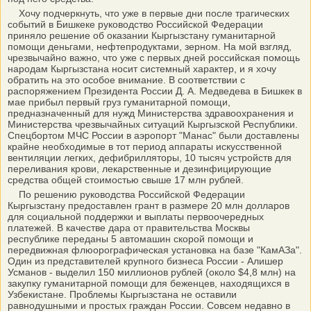
Хочу подчеркнуть, что уже в первые дни после трагических
событий в Бишкеке руководство Российской Федерации
приняло решение об оказании Кыргызстану гуманитарной
помощи деньгами, нефтепродуктами, зерном. На мой взгляд,
чрезвычайно важно, что уже с первых дней российская помощь
народам Кыргызстана носит системный характер, и я хочу
обратить на это особое внимание. В соответствии с
распоряжением Президента России Д. А. Медведева в Бишкек в
мае прибыл первый груз гуманитарной помощи,
предназначенный для нужд Министерства здравоохранения и
Министерства чрезвычайных ситуаций Кыргызской Республики.
Спецбортом МЧС России в аэропорт "Манас" были доставлены
крайне необходимые в тот период аппараты искусственной
вентиляции легких, дефибрилляторы, 10 тысяч устройств для
переливания крови, лекарственные и дезинфицирующие
средства общей стоимостью свыше 17 млн рублей.
По решению руководства Российской Федерации
Кыргызстану предоставлен грант в размере 20 млн долларов
для социальной поддержки и выплаты первоочередных
платежей. В качестве дара от правительства Москвы
республике переданы 5 автомашин скорой помощи и
передвижная флюорографическая установка на базе "КамАЗа".
Один из представителей крупного бизнеса России - Алишер
Усманов - выделил 150 миллионов рублей (около $4,8 млн) на
закупку гуманитарной помощи для беженцев, находящихся в
Узбекистане. Проблемы Кыргызстана не оставили
равнодушными и простых граждан России. Совсем недавно в