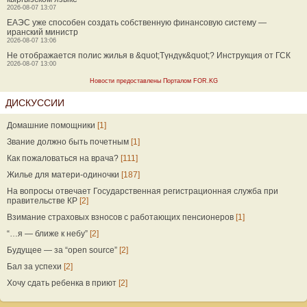
2026-08-07 13:07
ЕАЭС уже способен создать собственную финансовую систему —
иранский министр
2026-08-07 13:06
Не отображается полис жилья в &quot;Түндүк&quot;? Инструкция от ГСК
2026-08-07 13:00
Новости предоставлены Порталом FOR.KG
ДИСКУССИИ
Домашние помощники
[1]
Звание должно быть почетным
[1]
Как пожаловаться на врача?
[111]
Жилье для матери-одиночки
[187]
На вопросы отвечает Государственная регистрационная служба при
правительстве КР
[2]
Взимание страховых взносов с работающих пенсионеров
[1]
“…я — ближе к небу”
[2]
Будущее — за “open source”
[2]
Бал за успехи
[2]
Хочу сдать ребенка в приют
[2]