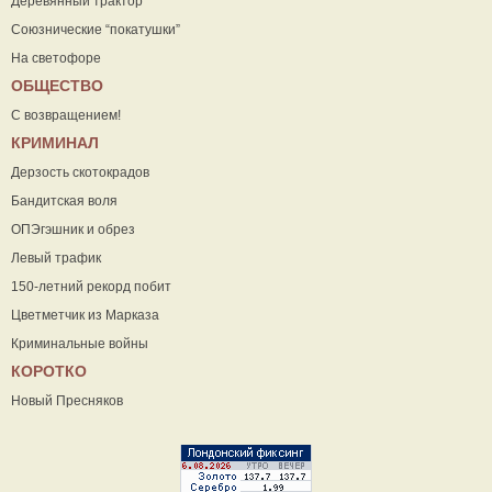
Деревянный трактор
Союзнические “покатушки”
На светофоре
ОБЩЕСТВО
С возвращением!
КРИМИНАЛ
Дерзость скотокрадов
Бандитская воля
ОПЭгэшник и обрез
Левый трафик
150-летний рекорд побит
Цветметчик из Марказа
Криминальные войны
КОРОТКО
Новый Пресняков