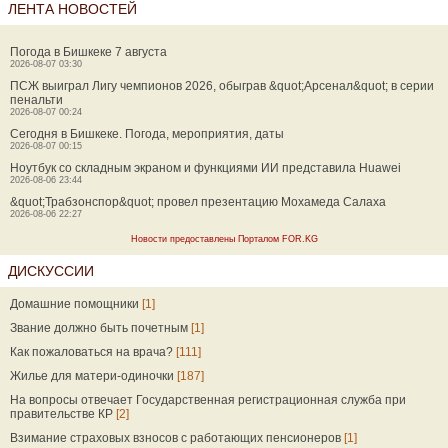
ЛЕНТА НОВОСТЕЙ
Погода в Бишкеке 7 августа
2026-08-07 03:30
ПСЖ выиграл Лигу чемпионов 2026, обыграв &quot;Арсенал&quot; в серии
пенальти
2026-08-07 00:24
Сегодня в Бишкеке. Погода, мероприятия, даты
2026-08-07 00:15
Ноутбук со складным экраном и функциями ИИ представила Huawei
2026-08-06 23:44
&quot;Трабзонспор&quot; провел презентацию Мохамеда Салаха
2026-08-06 22:27
Новости предоставлены Порталом FOR.KG
ДИСКУССИИ
Домашние помощники
[1]
Звание должно быть почетным
[1]
Как пожаловаться на врача?
[111]
Жилье для матери-одиночки
[187]
На вопросы отвечает Государственная регистрационная служба при
правительстве КР
[2]
Взимание страховых взносов с работающих пенсионеров
[1]