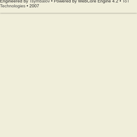
Engineered by
Tsymbalov
• Powered by WebCore Engine 4.2 •
ToT
Technologies
• 2007