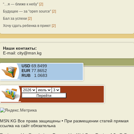
“…я — ближе к небу”
[2]
Будущее — за “open source”
[2]
Бал за успехи
[2]
Хочу сдать ребенка в приют
[2]
Наши контакты:
E-mail: city@msn.kg
USD
69.8499
EUR
77.8652
RUB
1.0683
MSN.KG Все права защищены • При размещении статей прямая
ссылка на сайт обязательна