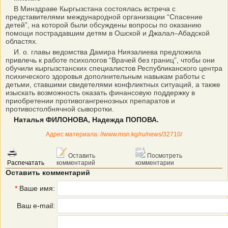
В Минздраве Кыргызстана состоялась встреча с
представителями международной организации “Спасение
детей”, на которой были обсуждены вопросы по оказанию
помощи пострадавшим детям в Ошской и Джалал–Абадской
областях.
И. о. главы ведомства Дамира Ниязалиева предложила
привлечь к работе психологов “Врачей без границ”, чтобы они
обучили кыргызстанских специалистов Республиканского центра
психического здоровья дополнительным навыкам работы с
детьми, ставшими свидетелями конфликтных ситуаций, а также
изыскать возможность оказать финансовую поддержку в
приобретении противогангренозных препаратов и
противостолбнячной сыворотки.
Наталья ФИЛОНОВА, Надежда ПОПОВА.
Адрес материала: //www.msn.kg/ru/news/32710/
Оставить
Посмотреть
Распечатать
комментарий
комментарии
Оставить комментарий
*
Ваше имя:
Ваш e-mail: