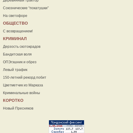
Деревянный трактор
Союзнические “покатушки”
На светофоре
ОБЩЕСТВО
С возвращением!
КРИМИНАЛ
Дерзость скотокрадов
Бандитская воля
ОПЭгэшник и обрез
Левый трафик
150-летний рекорд побит
Цветметчик из Марказа
Криминальные войны
КОРОТКО
Новый Пресняков