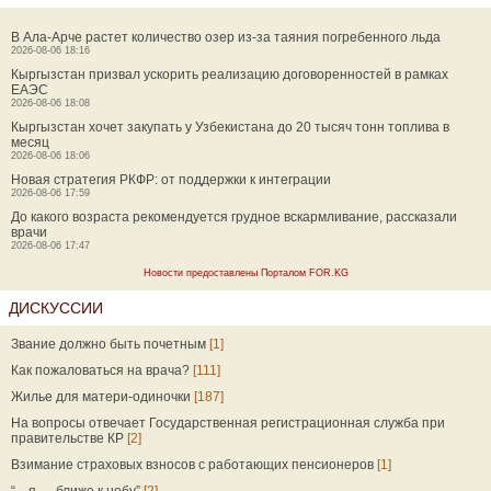
В Ала-Арче растет количество озер из-за таяния погребенного льда
2026-08-06 18:16
Кыргызстан призвал ускорить реализацию договоренностей в рамках
ЕАЭС
2026-08-06 18:08
Кыргызстан хочет закупать у Узбекистана до 20 тысяч тонн топлива в
месяц
2026-08-06 18:06
Новая стратегия РКФР: от поддержки к интеграции
2026-08-06 17:59
До какого возраста рекомендуется грудное вскармливание, рассказали
врачи
2026-08-06 17:47
Новости предоставлены Порталом FOR.KG
ДИСКУССИИ
Звание должно быть почетным
[1]
Как пожаловаться на врача?
[111]
Жилье для матери-одиночки
[187]
На вопросы отвечает Государственная регистрационная служба при
правительстве КР
[2]
Взимание страховых взносов с работающих пенсионеров
[1]