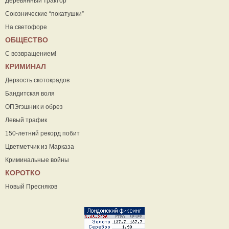
Деревянный трактор
Союзнические “покатушки”
На светофоре
ОБЩЕСТВО
С возвращением!
КРИМИНАЛ
Дерзость скотокрадов
Бандитская воля
ОПЭгэшник и обрез
Левый трафик
150-летний рекорд побит
Цветметчик из Марказа
Криминальные войны
КОРОТКО
Новый Пресняков