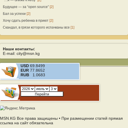
“…я — ближе к небу”
[2]
Будущее — за “open source”
[2]
Бал за успехи
[2]
Хочу сдать ребенка в приют
[2]
Скандал, в грязи которого испачканы все
[1]
Наши контакты:
E-mail: city@msn.kg
USD
69.8499
EUR
77.8652
RUB
1.0683
MSN.KG Все права защищены • При размещении статей прямая
ссылка на сайт обязательна