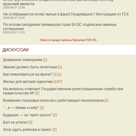
иранский министр
2026-08-07 13:06
Не отображается полис жилья в &quot;Түндүк&quot;? Инструкция от ГСК
2026-08-07 13:00
По итогам заседания премьеров стран ЕАЭС подписаны важные
соглашения
2026-08-07 12:51
Новости предоставлены Порталом FOR.KG
ДИСКУССИИ
Домашние помощники
[1]
Звание должно быть почетным
[1]
Как пожаловаться на врача?
[111]
Жилье для матери-одиночки
[187]
На вопросы отвечает Государственная регистрационная служба при
правительстве КР
[2]
Взимание страховых взносов с работающих пенсионеров
[1]
“…я — ближе к небу”
[2]
Будущее — за “open source”
[2]
Бал за успехи
[2]
Хочу сдать ребенка в приют
[2]