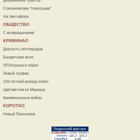
Деревянный трактор
Союзнические “покатушки”
На светофоре
ОБЩЕСТВО
С возвращением!
КРИМИНАЛ
Дерзость скотокрадов
Бандитская воля
ОПЭгэшник и обрез
Левый трафик
150-летний рекорд побит
Цветметчик из Марказа
Криминальные войны
КОРОТКО
Новый Пресняков