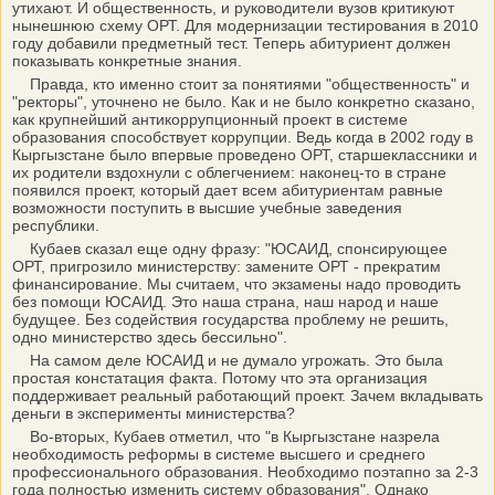
утихают. И общественность, и руководители вузов критикуют
нынешнюю схему ОРТ. Для модернизации тестирования в 2010
году добавили предметный тест. Теперь абитуриент должен
показывать конкретные знания.
Правда, кто именно стоит за понятиями "общественность" и
"ректоры", уточнено не было. Как и не было конкретно сказано,
как крупнейший антикоррупционный проект в системе
образования способствует коррупции. Ведь когда в 2002 году в
Кыргызстане было впервые проведено ОРТ, старшеклассники и
их родители вздохнули с облегчением: наконец-то в стране
появился проект, который дает всем абитуриентам равные
возможности поступить в высшие учебные заведения
республики.
Кубаев сказал еще одну фразу: "ЮСАИД, спонсирующее
ОРТ, пригрозило министерству: замените ОРТ - прекратим
финансирование. Мы считаем, что экзамены надо проводить
без помощи ЮСАИД. Это наша страна, наш народ и наше
будущее. Без содействия государства проблему не решить,
одно министерство здесь бессильно".
На самом деле ЮСАИД и не думало угрожать. Это была
простая констатация факта. Потому что эта организация
поддерживает реальный работающий проект. Зачем вкладывать
деньги в эксперименты министерства?
Во-вторых, Кубаев отметил, что "в Кыргызстане назрела
необходимость реформы в системе высшего и среднего
профессионального образования. Необходимо поэтапно за 2-3
года полностью изменить систему образования". Однако