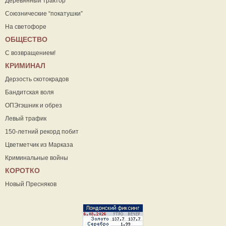
Деревянный трактор
Союзнические “покатушки”
На светофоре
ОБЩЕСТВО
С возвращением!
КРИМИНАЛ
Дерзость скотокрадов
Бандитская воля
ОПЭгэшник и обрез
Левый трафик
150-летний рекорд побит
Цветметчик из Марказа
Криминальные войны
КОРОТКО
Новый Пресняков