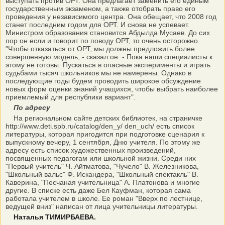
выступать против ОРТ. Она предлагает заменить его единым
государственным экзаменом, а также отобрать право его
проведения у независимого центра. Она обещает, что 2008 год
станет последним годом для ОРТ. И снова не успевает.
Министром образования становится Абдылда Мусаев. До сих
пор он если и говорит по поводу ОРТ, то очень осторожно.
"Чтобы отказаться от ОРТ, мы должны предложить более
совершенную модель, - сказал он. - Пока наши специалисты к
этому не готовы. Пускаться в опасные эксперименты и играть
судьбами тысяч школьников мы не намерены. Однако в
последующие годы будем проводить широкое обсуждение
новых форм оценки знаний учащихся, чтобы выбрать наиболее
приемлемый для республики вариант".
По адресу
На региональном сайте детских библиотек, на страничке
http://www.deti.spb.ru/catalog/den_y/
den_uch/ есть список
литературы, которая пригодится при подготовке сценария к
выпускному вечеру, 1 сентября, Дню учителя. По этому же
адресу есть список художественных произведений,
посвященных педагогам или школьной жизни. Среди них
"Первый учитель" Ч. Айтматова, "Чучело" В. Железникова,
"Школьный вальс" Ф. Искандера, "Школьный спектакль" В.
Каверина, "Песчаная учительница" А. Платонова и многие
другие. В списке есть даже Бел Кауфман, которая сама
работала учителем в школе. Ее роман "Вверх по лестнице,
ведущей вниз" написан от лица учительницы литературы.
Наталья ТИМИРБАЕВА.