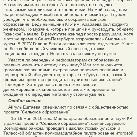
На смену им мало кто идет. А те, кто идут, не владеют
школьными методиками и технологиями. На мой взгляд, нам
остро необходим межобластной педагогический вуз. Глубоко
убежден, что необходимо было сохранить женское
образование. Ведь нынешний КГУ им. Арабаева был когда-то
женпедом. Но мужчин, которые пришли им руководить, обидело
"женское" начало. В результате женпед просто разрушили. Хотя
в это же время в Санкт-Петербурге возрождались Смольные
курсы. В РГГУ Галина Белая открыла женское отделение. У нас
же был собственный уникальный опыт подготовки
национальных кадров. Но он оказался никому не нужен.
Удастся ли очередным реформаторам от образования
реально изменить систему к лучшему? Или все закончится
громкими заявлениями, очередными переименованиями и
нервотрепкой абитуриентов, которые не будут знать, в какой
форме им придется проходить вступительные испытания?
Подождем. Хотя уровень наших школьников и
дипломированных специалистов таков, что времени на
ожидания и очередные метания у страны уже нет.
Особое мнение
Айгуль Ештаева, специалист по связям с общественностью
проекта "Сельское образование"
- 15-16 мая 2010 года Министерство образования и науки КР
в рамках проекта "Сельское образование", финансируемого
Всемирным банком, проводит в школах Иссык-Кульской и
Таласской областей полномасштабное пилотирование итоговой