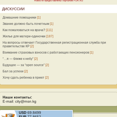
Новости предоставлены Порталом FOR.KG
ДИСКУССИИ
Домашние помощники
[1]
Звание должно быть почетным
[1]
Как пожаловаться на врача?
[111]
Жилье для матери-одиночки
[187]
На вопросы отвечает Государственная регистрационная служба при
правительстве КР
[2]
Взимание страховых взносов с работающих пенсионеров
[1]
“…я — ближе к небу”
[2]
Будущее — за “open source”
[2]
Бал за успехи
[2]
Хочу сдать ребенка в приют
[2]
Наши контакты:
E-mail: city@msn.kg
USD
69.8499
EUR
77.8652