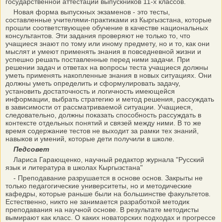
государственной аттестации выпускников 11-х классов.
Новая форма выпускных экзаменов - это тесты,
составленные учителями-практиками из Кыргызстана, которые
прошли соответствующее обучение в качестве национальных
консультантов. Эти задания проверяют не только то, что
учащиеся знают по тому или иному предмету, но и то, как они
мыслят и умеют применять знания в повседневной жизни и
успешно решать поставленные перед ними задачи. При
решении задач и ответах на вопросы теста учащиеся должны
уметь применять накопленные знания в новых ситуациях. Они
должны уметь определить и сформулировать задачу,
установить достаточность и логичность имеющейся
информации, выбрать стратегию и метод решения, рассуждать
в зависимости от рассматриваемой ситуации. Учащиеся,
следовательно, должны показать способность рассуждать в
контексте отдельных понятий и связей между ними. В то же
время содержание тестов не выходит за рамки тех знаний,
навыков и умений, которые дети получили в школе.
Педсовет
Лариса Гарающенко, научный редактор журнала "Русский
язык и литература в школах Кыргызстана"
- Преподавание разрушается в основе основ. Закрыты не
только педагогические университеты, но и методические
кафедры, которые раньше были на большинстве факультетов.
Естественно, никто не занимается разработкой методик
преподавания на научной основе. В результате методисты
вымирают как класс. О каких новаторских подходах и прогрессе