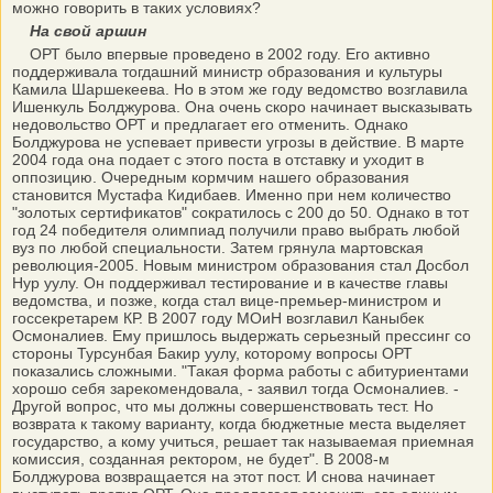
можно говорить в таких условиях?
На свой аршин
ОРТ было впервые проведено в 2002 году. Его активно
поддерживала тогдашний министр образования и культуры
Камила Шаршекеева. Но в этом же году ведомство возглавила
Ишенкуль Болджурова. Она очень скоро начинает высказывать
недовольство ОРТ и предлагает его отменить. Однако
Болджурова не успевает привести угрозы в действие. В марте
2004 года она подает с этого поста в отставку и уходит в
оппозицию. Очередным кормчим нашего образования
становится Мустафа Кидибаев. Именно при нем количество
"золотых сертификатов" сократилось с 200 до 50. Однако в тот
год 24 победителя олимпиад получили право выбрать любой
вуз по любой специальности. Затем грянула мартовская
революция-2005. Новым министром образования стал Досбол
Нур уулу. Он поддерживал тестирование и в качестве главы
ведомства, и позже, когда стал вице-премьер-министром и
госсекретарем КР. В 2007 году МОиН возглавил Каныбек
Осмоналиев. Ему пришлось выдержать серьезный прессинг со
стороны Турсунбая Бакир уулу, которому вопросы ОРТ
показались сложными. "Такая форма работы с абитуриентами
хорошо себя зарекомендовала, - заявил тогда Осмоналиев. -
Другой вопрос, что мы должны совершенствовать тест. Но
возврата к такому варианту, когда бюджетные места выделяет
государство, а кому учиться, решает так называемая приемная
комиссия, созданная ректором, не будет". В 2008-м
Болджурова возвращается на этот пост. И снова начинает