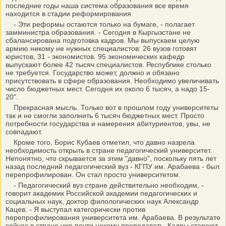
последние годы наша система образования все время
находится в стадии реформирования.
- Эти реформы остаются только на бумаге, - полагает
замминистра образования. - Сегодня в Кыргызстане не
сбалансирована подготовка кадров. Мы выпускаем целую
армию никому не нужных специалистов: 26 вузов готовят
юристов, 31 - экономистов. 95 экономических кафедр
выпускают более 42 тысяч специалистов. Республике столько
не требуется. Государство может, должно и обязано
присутствовать в сфере образования. Необходимо увеличивать
число бюджетных мест. Сегодня их около 6 тысяч, а надо 15-
20".
Прекрасная мысль. Только вот в прошлом году университеты
так и не смогли заполнить 6 тысяч бюджетных мест. Просто
потребности государства и намерения абитуриентов, увы, не
совпадают.
Кроме того, Борис Кубаев отметил, что давно назрела
необходимость открыть в стране педагогический университет.
Непонятно, что скрывается за этим "давно", поскольку пять лет
назад последний педагогический вуз - КГПУ им. Арабаева - был
перепрофилирован. Он стал просто университетом.
- Педагогический вуз стране действительно необходим, -
говорит академик Российской академии педагогических и
социальных наук, доктор филологических наук Александр
Кацев. - Я выступал категорически против
перепрофилирования университета им. Арабаева. В результате
сейчас в стране уже почти некому преподавать. Кадры стареют.