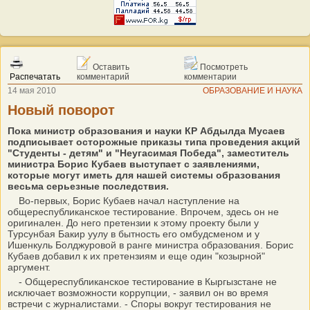
Оставить
Посмотреть
Распечатать
комментарий
комментарии
14 мая 2010
ОБРАЗОВАНИЕ И НАУКА
Новый поворот
Пока министр образования и науки КР Абдылда Мусаев
подписывает осторожные приказы типа проведения акций
"Студенты - детям" и "Неугасимая Победа", заместитель
министра Борис Кубаев выступает с заявлениями,
которые могут иметь для нашей системы образования
весьма серьезные последствия.
Во-первых, Борис Кубаев начал наступление на
общереспубликанское тестирование. Впрочем, здесь он не
оригинален. До него претензии к этому проекту были у
Турсунбая Бакир уулу в бытность его омбудсменом и у
Ишенкуль Болджуровой в ранге министра образования. Борис
Кубаев добавил к их претензиям и еще один "козырной"
аргумент.
- Общереспубликанское тестирование в Кыргызстане не
исключает возможности коррупции, - заявил он во время
встречи с журналистами. - Споры вокруг тестирования не