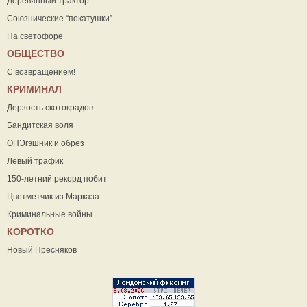
Деревянный трактор
Союзнические “покатушки”
На светофоре
ОБЩЕСТВО
С возвращением!
КРИМИНАЛ
Дерзость скотокрадов
Бандитская воля
ОПЭгэшник и обрез
Левый трафик
150-летний рекорд побит
Цветметчик из Марказа
Криминальные войны
КОРОТКО
Новый Пресняков