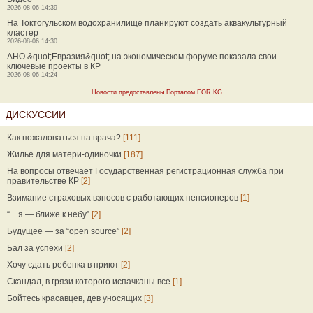
2026-08-06 14:39
На Токтогульском водохранилище планируют создать аквакультурный
кластер
2026-08-06 14:30
АНО &quot;Евразия&quot; на экономическом форуме показала свои
ключевые проекты в КР
2026-08-06 14:24
Новости предоставлены Порталом FOR.KG
ДИСКУССИИ
Как пожаловаться на врача?
[111]
Жилье для матери-одиночки
[187]
На вопросы отвечает Государственная регистрационная служба при
правительстве КР
[2]
Взимание страховых взносов с работающих пенсионеров
[1]
“…я — ближе к небу”
[2]
Будущее — за “open source”
[2]
Бал за успехи
[2]
Хочу сдать ребенка в приют
[2]
Скандал, в грязи которого испачканы все
[1]
Бойтесь красавцев, дев уносящих
[3]