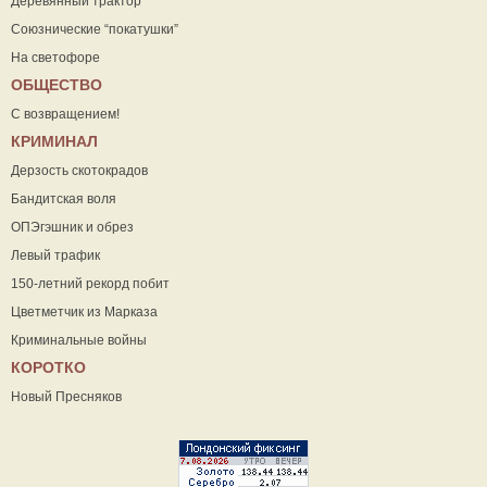
Деревянный трактор
Союзнические “покатушки”
На светофоре
ОБЩЕСТВО
С возвращением!
КРИМИНАЛ
Дерзость скотокрадов
Бандитская воля
ОПЭгэшник и обрез
Левый трафик
150-летний рекорд побит
Цветметчик из Марказа
Криминальные войны
КОРОТКО
Новый Пресняков