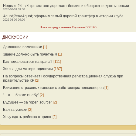
Неделя-24: в Кыргызстане дорожает бензин и обещают поднять пенсии
2026-08-09 09:00
&quot;Реал&quot; оформил самый дорогой трансфер в истории клуба
2026-08-09 09:00
Новости предоставлены Порталом FOR.KG
ДИСКУССИИ
Домашние помощники
[1]
Звание должно быть почетным
[1]
Как пожаловаться на врача?
[111]
Жилье для матери-одиночки
[187]
На вопросы отвечает Государственная регистрационная служба при
правительстве КР
[2]
Взимание страховых взносов с работающих пенсионеров
[1]
“…я — ближе к небу”
[2]
Будущее — за “open source”
[2]
Бал за успехи
[2]
Хочу сдать ребенка в приют
[2]