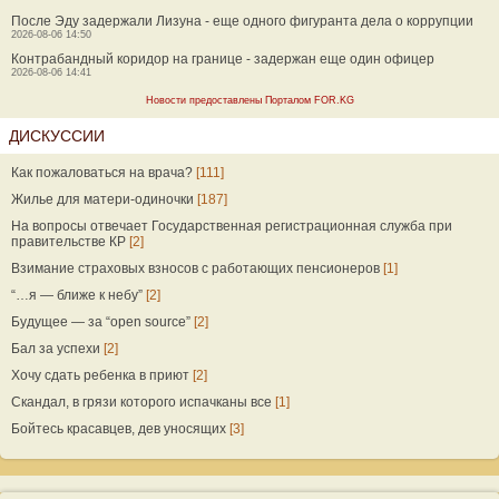
После Эду задержали Лизуна - еще одного фигуранта дела о коррупции
2026-08-06 14:50
Контрабандный коридор на границе - задержан еще один офицер
2026-08-06 14:41
Новости предоставлены Порталом FOR.KG
ДИСКУССИИ
Как пожаловаться на врача?
[111]
Жилье для матери-одиночки
[187]
На вопросы отвечает Государственная регистрационная служба при
правительстве КР
[2]
Взимание страховых взносов с работающих пенсионеров
[1]
“…я — ближе к небу”
[2]
Будущее — за “open source”
[2]
Бал за успехи
[2]
Хочу сдать ребенка в приют
[2]
Скандал, в грязи которого испачканы все
[1]
Бойтесь красавцев, дев уносящих
[3]