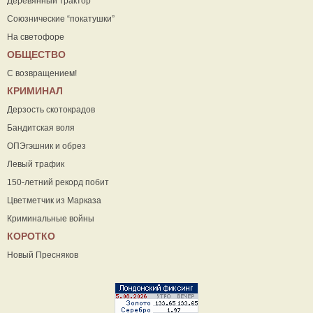
Деревянный трактор
Союзнические “покатушки”
На светофоре
ОБЩЕСТВО
С возвращением!
КРИМИНАЛ
Дерзость скотокрадов
Бандитская воля
ОПЭгэшник и обрез
Левый трафик
150-летний рекорд побит
Цветметчик из Марказа
Криминальные войны
КОРОТКО
Новый Пресняков