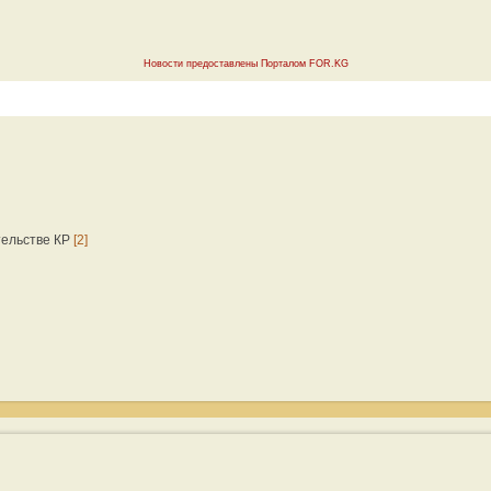
Новости предоставлены Порталом FOR.KG
тельстве КР
[2]