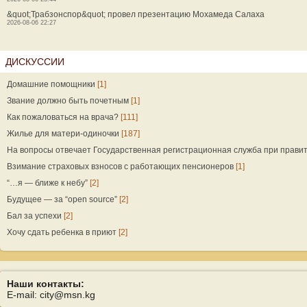
&quot;Трабзонспор&quot; провел презентацию Мохамеда Салаха
2026-08-06 22:27
ДИСКУССИИ
Домашние помощники
[1]
Звание должно быть почетным
[1]
Как пожаловаться на врача?
[111]
Жилье для матери-одиночки
[187]
На вопросы отвечает Государственная регистрационная служба при прави
Взимание страховых взносов с работающих пенсионеров
[1]
“…я — ближе к небу”
[2]
Будущее — за “open source”
[2]
Бал за успехи
[2]
Хочу сдать ребенка в приют
[2]
Наши контакты:
E-mail: city@msn.kg