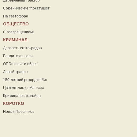
Деревянный трактор
Союзнические “покатушки”
На светофоре
ОБЩЕСТВО
С возвращением!
КРИМИНАЛ
Дерзость скотокрадов
Бандитская воля
ОПЭгэшник и обрез
Левый трафик
150-летний рекорд побит
Цветметчик из Марказа
Криминальные войны
КОРОТКО
Новый Пресняков