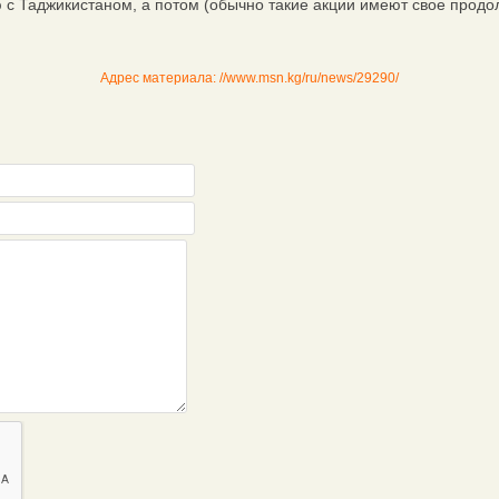
ю с Таджикистаном, а потом (обычно такие акции имеют свое прод
Адрес материала: //www.msn.kg/ru/news/29290/