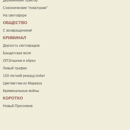
Деревянный трактор
Союзнические “покатушки”
На светофоре
ОБЩЕСТВО
С возвращением!
КРИМИНАЛ
Дерзость скотокрадов
Бандитская воля
ОПЭгэшник и обрез
Левый трафик
150-летний рекорд побит
Цветметчик из Марказа
Криминальные войны
КОРОТКО
Новый Пресняков