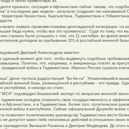
огда я тепло приветствую их.
ится признать: ситуация в Афганистане сейчас такова, что подоб
ана" в последние две недели - результат создания так называемой
территории Казахстана, Кыргызстана, Таджикистана и Узбекистана
дарств.
можно назвать провозвестниками долгожданной интеграции, на ко
Большая беда нужна, чтобы все это проявилось". Судя по тому, что
олее странно было услышать о том, что 11 сентября, во время виз
ллионов долларов за пребывание 201-й российской военной базы
ледований Дмитрий Александров заметил:
удачный момент для того, чтобы выдвинуть подобные требования к
завышена. Понятно, что, например, и американцы платят за присут
 гражданской войны в Таджикистане. Именно Россия сыграла ключе
ных" денег пустила радиостанция "Би-би-си". Упоминавшийся выше
ийской военной базы, размещенной в республике - это правда. Одн
и республики, и никогда не стоял.
 "МСН" подтвердил бишкекский эксперт по вопросам военной экон
 таджикским соседям сохранить свою государственность и эффекти
в Афганистане, и в Таджикистане. Более того, политическое руко
данской войны в республике. Сейчас официальный Душанбе всеми си
а позволяет политическому руководству Таджикистана вести более
 не допустит каких-либо негативных действий в отношении своих в
 президентов Эмомали Рахмона и Дмитрия Медведева. До этого мо