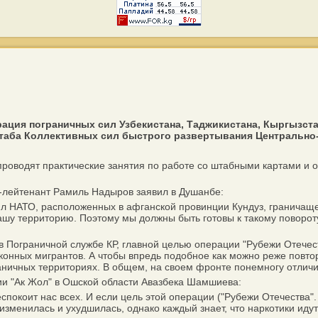
ация пограничных сил Узбекистана, Таджикистана, Кыргызстан
аба Коллективных сил быстрого развертывания Центрально-А
роводят практические занятия по работе со штабными картами и
лейтенант Рамиль Надыров заявил в Душанбе:
НАТО, расположенных в афганской провинции Кундуз, граничащей
ашу территорию. Поэтому мы должны быть готовы к такому повороту
Пограничной службе КР, главной целью операции "Рубежи Отечест
аконных мигрантов. А чтобы впредь подобное как можно реже повт
ничных территориях. В общем, на своем фронте понемногу отличи
и "Ак Жол" в Ошской области Авазбека Шамшиева:
коит нас всех. И если цель этой операции ("Рубежи Отечества". - Д
 изменилась и ухудшилась, однако каждый знает, что наркотики ид