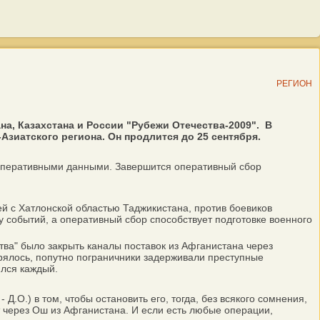
РЕГИОН
а, Казахстана и России "Рубежи Отечества-2009". В
зиатского региона. Он продлится до 25 сентября.
 оперативными данными. Завершится оперативный сбор
 с Хатлонской областью Таджикистана, против боевиков
 событий, а оперативный сбор способствует подготовке военного
ва" было закрыть каналы поставок из Афганистана через
орялось, попутно пограничники задерживали преступные
лся каждый.
.О.) в том, чтобы остановить его, тогда, без всякого сомнения,
ут через Ош из Афганистана. И если есть любые операции,