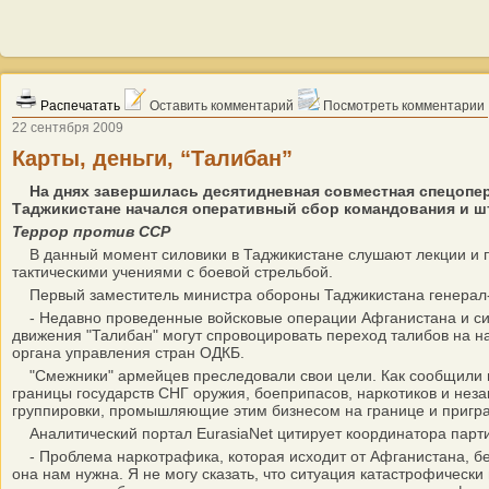
Распечатать
Оставить комментарий
Посмотреть комментарии
22 сентября 2009
Карты, деньги, “Талибан”
На днях завершилась десятидневная совместная спецопер
Таджикистане начался оперативный сбор командования и шт
Террор против ССР
В данный момент силовики в Таджикистане слушают лекции и п
тактическими учениями с боевой стрельбой.
Первый заместитель министра обороны Таджикистана генерал-
- Недавно проведенные войсковые операции Афганистана и сил 
движения "Талибан" могут спровоцировать переход талибов на н
органа управления стран ОДКБ.
"Смежники" армейцев преследовали свои цели. Как сообщили в 
границы государств СНГ оружия, боеприпасов, наркотиков и нез
группировки, промышляющие этим бизнесом на границе и пригра
Аналитический портал EurasiaNet цитирует координатора парти
- Проблема наркотрафика, которая исходит от Афганистана, беспо
она нам нужна. Я не могу сказать, что ситуация катастрофически