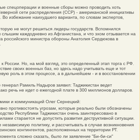
ные спецоперации и военные сборы можно проводить хоть
 Северной сети распределения (ССР) - американской инициативы
. Во избежание наихудшего варианта, по словам экспертов,
торую не могут решиться лидеры государств. Вспомнился
 мы слышим каждодневно из Афганистана, и что эхом отзывается на
ита российского министра обороны Анатолия Сердюкова в
.
 России. Но, на мой взгляд, это определенный этап торга с РФ.
ствие своих военных баз, но здесь надо учитывать еще и тот
вую роль в этом процессе, а в дальнейшем - и в восстановлении
 генерал Рамиль Надыров заявил: Таджикистан ведет
ако речь не идет о ежегодной плате в 300 миллионов долларов.
омики и коммуникаций Олег Сернецкий:
вно противостоять угрозам, которые реально были обозначены
водство Республики Таджикистан очень заинтересовано в
лами старается не допустить развития деструктивной ситуации.
 независимую политику, и рассчитывать в случае возникновения
оинских контингентов, расположенных на территории РТ.
мента сложно сказать, было ли заявление "Би-би-си"