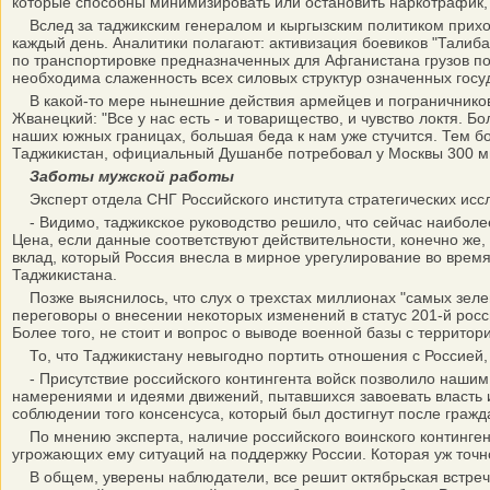
которые способны минимизировать или остановить наркотрафик, т
Вслед за таджикским генералом и кыргызским политиком приход
каждый день. Аналитики полагают: активизация боевиков "Талиб
по транспортировке предназначенных для Афганистана грузов по 
необходима слаженность всех силовых структур означенных госу
В какой-то мере нынешние действия армейцев и пограничников 
Жванецкий: "Все у нас есть - и товарищество, и чувство локтя. 
наших южных границах, большая беда к нам уже стучится. Тем б
Таджикистан, официальный Душанбе потребовал у Москвы 300 ми
Заботы мужской работы
Эксперт отдела СНГ Российского института стратегических исс
- Видимо, таджикское руководство решило, что сейчас наиболее 
Цена, если данные соответствуют действительности, конечно же, 
вклад, который Россия внесла в мирное урегулирование во время
Таджикистана.
Позже выяснилось, что слух о трехстах миллионах "самых зеле
переговоры о внесении некоторых изменений в статус 201-й росс
Более того, не стоит и вопрос о выводе военной базы с территори
То, что Таджикистану невыгодно портить отношения с Россией,
- Присутствие российского контингента войск позволило нашим
намерениями и идеями движений, пытавшихся завоевать власть и 
соблюдении того консенсуса, который был достигнут после граж
По мнению эксперта, наличие российского воинского контингент
угрожающих ему ситуаций на поддержку России. Которая уж точно
В общем, уверены наблюдатели, все решит октябрьская встреча