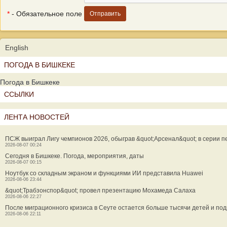
*
- Обязательное поле
English
ПОГОДА В БИШКЕКЕ
Погода в Бишкеке
ССЫЛКИ
ЛЕНТА НОВОСТЕЙ
ПСЖ выиграл Лигу чемпионов 2026, обыграв &quot;Арсенал&quot; в серии п
2026-08-07 00:24
Сегодня в Бишкеке. Погода, мероприятия, даты
2026-08-07 00:15
Ноутбук со складным экраном и функциями ИИ представила Huawei
2026-08-06 23:44
&quot;Трабзонспор&quot; провел презентацию Мохамеда Салаха
2026-08-06 22:27
После миграционного кризиса в Сеуте остается больше тысячи детей и под
2026-08-06 22:11