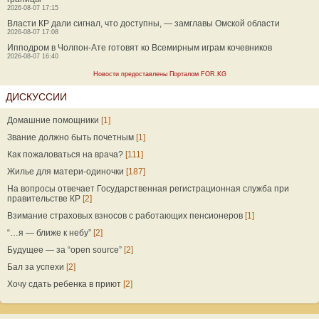
2026-08-07 17:15
Власти КР дали сигнал, что доступны, — замглавы Омской области
2026-08-07 17:08
Ипподром в Чолпон-Ате готовят ко Всемирным играм кочевников
2026-08-07 16:40
Новости предоставлены Порталом FOR.KG
ДИСКУССИИ
Домашние помощники
[1]
Звание должно быть почетным
[1]
Как пожаловаться на врача?
[111]
Жилье для матери-одиночки
[187]
На вопросы отвечает Государственная регистрационная служба при
правительстве КР
[2]
Взимание страховых взносов с работающих пенсионеров
[1]
“…я — ближе к небу”
[2]
Будущее — за “open source”
[2]
Бал за успехи
[2]
Хочу сдать ребенка в приют
[2]