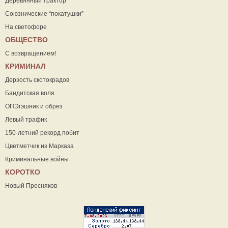
Деревянный трактор
Союзнические “покатушки”
На светофоре
ОБЩЕСТВО
С возвращением!
КРИМИНАЛ
Дерзость скотокрадов
Бандитская воля
ОПЭгэшник и обрез
Левый трафик
150-летний рекорд побит
Цветметчик из Марказа
Криминальные войны
КОРОТКО
Новый Пресняков