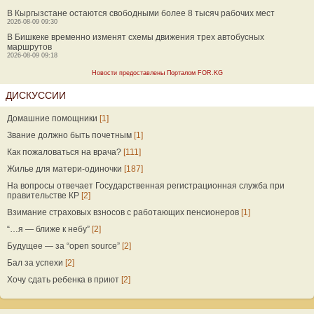
В Кыргызстане остаются свободными более 8 тысяч рабочих мест
2026-08-09 09:30
В Бишкеке временно изменят схемы движения трех автобусных
маршрутов
2026-08-09 09:18
Новости предоставлены Порталом FOR.KG
ДИСКУССИИ
Домашние помощники
[1]
Звание должно быть почетным
[1]
Как пожаловаться на врача?
[111]
Жилье для матери-одиночки
[187]
На вопросы отвечает Государственная регистрационная служба при
правительстве КР
[2]
Взимание страховых взносов с работающих пенсионеров
[1]
“…я — ближе к небу”
[2]
Будущее — за “open source”
[2]
Бал за успехи
[2]
Хочу сдать ребенка в приют
[2]