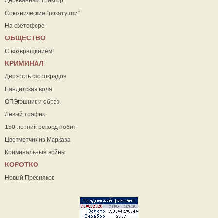
Деревянный трактор
Союзнические “покатушки”
На светофоре
ОБЩЕСТВО
С возвращением!
КРИМИНАЛ
Дерзость скотокрадов
Бандитская воля
ОПЭгэшник и обрез
Левый трафик
150-летний рекорд побит
Цветметчик из Марказа
Криминальные войны
КОРОТКО
Новый Пресняков