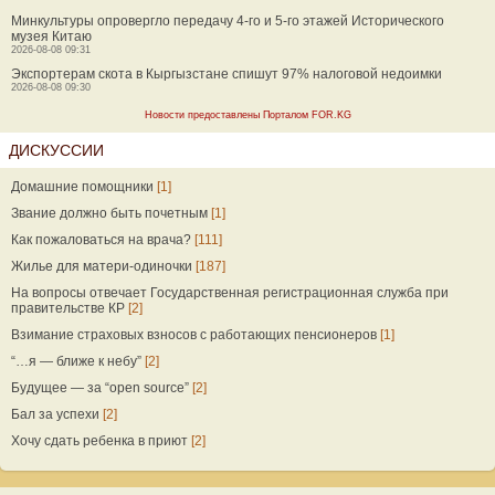
Минкультуры опровергло передачу 4-го и 5-го этажей Исторического
музея Китаю
2026-08-08 09:31
Экспортерам скота в Кыргызстане спишут 97% налоговой недоимки
2026-08-08 09:30
Новости предоставлены Порталом FOR.KG
ДИСКУССИИ
Домашние помощники
[1]
Звание должно быть почетным
[1]
Как пожаловаться на врача?
[111]
Жилье для матери-одиночки
[187]
На вопросы отвечает Государственная регистрационная служба при
правительстве КР
[2]
Взимание страховых взносов с работающих пенсионеров
[1]
“…я — ближе к небу”
[2]
Будущее — за “open source”
[2]
Бал за успехи
[2]
Хочу сдать ребенка в приют
[2]