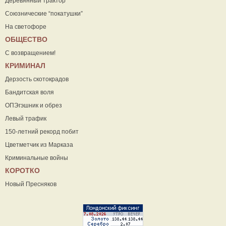
Деревянный трактор
Союзнические “покатушки”
На светофоре
ОБЩЕСТВО
С возвращением!
КРИМИНАЛ
Дерзость скотокрадов
Бандитская воля
ОПЭгэшник и обрез
Левый трафик
150-летний рекорд побит
Цветметчик из Марказа
Криминальные войны
КОРОТКО
Новый Пресняков