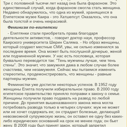
Три с половиной тысячи лет назад она была фараоном. Это
единственный случай, когда фараоном смогла стать женщина.
Недавно обнаружилось, что одна из мумий, хранящихся в
Египетском музее Каира - это Хатшепсут. Оказалось, что она
была толстой и очень некрасивой.
Феминизм по-египетски
- Египтянки стали приобретать права благодаря
деятельности активистов, - говорит доктор наук, профессор
Каирского университета Шерин Саляма. - Но образ женщины,
который создают местные СМИ, увы, не сильно изменился за
последнее время. Она может быть послушной дочерью, женой
или подчиненной мужчин. У нас есть пословица, которая
буквально переводится так: "Тень мужчины лучше, чем тень
стены". Это значит, что замужняя дама в любом случае более
счастлива, чем незамужняя. Сейчас мы пытаемся изменить
стереотипы, продемонстрировать, что женщины - равные
партнеры мужчин.
Феминистки уже достигли некоторых успехов. В 1952 году
женщины Египта получили избирательное право. В 2000 году
египетское правительство приняло поправки к закону о семье.
Женщины получили право подавать на развод по любой
причине. До принятия вышеназванного закона жена могла
потребовать развода только в четырех случаях: муж не может
или не хочет содержать ее; он страдает болезнью, делающей
невозможной супружескую жизнь; он оставил ее одну без каких-
либо юридических оснований на срок не менее года; он бьет
жену. В 2008 году был принят закон, который запретил