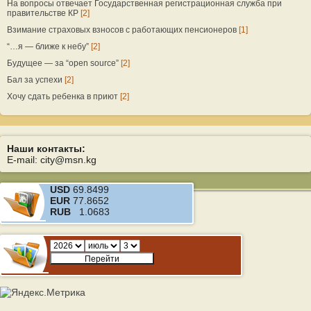
На вопросы отвечает Государственная регистрационная служба при
правительстве КР
[2]
Взимание страховых взносов с работающих пенсионеров
[1]
“…я — ближе к небу”
[2]
Будущее — за “open source”
[2]
Бал за успехи
[2]
Хочу сдать ребенка в приют
[2]
Наши контакты:
E-mail: city@msn.kg
USD
69.8499
EUR
77.8652
RUB
1.0683