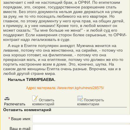
заключает с ней не настоящий брак, а ОРФИ. По египетским
порядкам, это, скорее, государственное разрешение спать
вместе. Без этого документа нельзя даже держаться на улице
за руку, не то что посещать любимого на его квартире. Но
главное, по этому документу у него куча прав, на общих детей,
к примеру, а у нее никаких! Кроме того, в любой момент он
может сказать: "Ты мне больше не жена!" - и любой суд его
поддержит. Если намерения сторон более серьезные, то ОРФИ-
контракт надо легализовать в суде.
А еще в Египте популярен анекдот. Мужчина женится на
ливанке, потому что она женственна, на сирийке, - потому что
она хорошо готовит, на филиппинке, - потому что она
прекрасная мать, и на египтянке, потому что должен же кто-то
портить настроение всем в доме. Это, конечно, шутка. На
самом деле женщины Египта очень разные. Впрочем, как и в
любой другой стране мира.
Наталья ТИМИРБАЕВА.
Адрес материала: //www.msn.kg/ru/news/28575/
Оставить
Посмотреть
Распечатать
комментарий
комментарии
Оставить комментарий
*
Ваше имя:
Ваш e-mail: