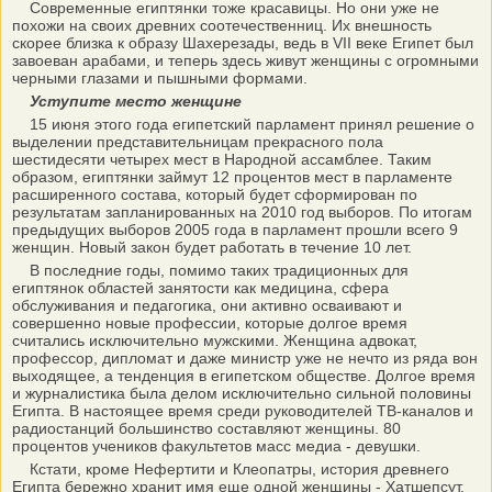
Современные египтянки тоже красавицы. Но они уже не
похожи на своих древних соотечественниц. Их внешность
скорее близка к образу Шахерезады, ведь в VII веке Египет был
завоеван арабами, и теперь здесь живут женщины с огромными
черными глазами и пышными формами.
Уступите место женщине
15 июня этого года египетский парламент принял решение о
выделении представительницам прекрасного пола
шестидесяти четырех мест в Народной ассамблее. Таким
образом, египтянки займут 12 процентов мест в парламенте
расширенного состава, который будет сформирован по
результатам запланированных на 2010 год выборов. По итогам
предыдущих выборов 2005 года в парламент прошли всего 9
женщин. Новый закон будет работать в течение 10 лет.
В последние годы, помимо таких традиционных для
египтянок областей занятости как медицина, сфера
обслуживания и педагогика, они активно осваивают и
совершенно новые профессии, которые долгое время
считались исключительно мужскими. Женщина адвокат,
профессор, дипломат и даже министр уже не нечто из ряда вон
выходящее, а тенденция в египетском обществе. Долгое время
и журналистика была делом исключительно сильной половины
Египта. В настоящее время среди руководителей ТВ-каналов и
радиостанций большинство составляют женщины. 80
процентов учеников факультетов масс медиа - девушки.
Кстати, кроме Нефертити и Клеопатры, история древнего
Египта бережно хранит имя еще одной женщины - Хатшепсут.