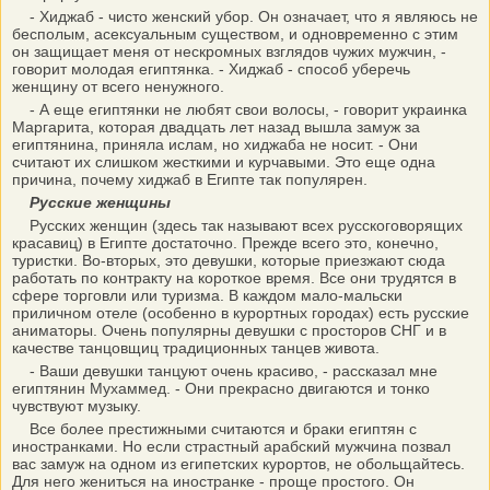
- Хиджаб - чисто женский убор. Он означает, что я являюсь не
бесполым, асексуальным существом, и одновременно с этим
он защищает меня от нескромных взглядов чужих мужчин, -
говорит молодая египтянка. - Хиджаб - способ уберечь
женщину от всего ненужного.
- А еще египтянки не любят свои волосы, - говорит украинка
Маргарита, которая двадцать лет назад вышла замуж за
египтянина, приняла ислам, но хиджаба не носит. - Они
считают их слишком жесткими и курчавыми. Это еще одна
причина, почему хиджаб в Египте так популярен.
Русские женщины
Русских женщин (здесь так называют всех русскоговорящих
красавиц) в Египте достаточно. Прежде всего это, конечно,
туристки. Во-вторых, это девушки, которые приезжают сюда
работать по контракту на короткое время. Все они трудятся в
сфере торговли или туризма. В каждом мало-мальски
приличном отеле (особенно в курортных городах) есть русские
аниматоры. Очень популярны девушки с просторов СНГ и в
качестве танцовщиц традиционных танцев живота.
- Ваши девушки танцуют очень красиво, - рассказал мне
египтянин Мухаммед. - Они прекрасно двигаются и тонко
чувствуют музыку.
Все более престижными считаются и браки египтян с
иностранками. Но если страстный арабский мужчина позвал
вас замуж на одном из египетских курортов, не обольщайтесь.
Для него жениться на иностранке - проще простого. Он