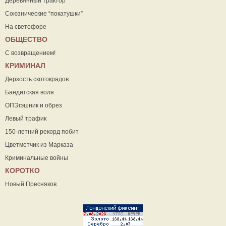
Деревянный трактор
Союзнические “покатушки”
На светофоре
ОБЩЕСТВО
С возвращением!
КРИМИНАЛ
Дерзость скотокрадов
Бандитская воля
ОПЭгэшник и обрез
Левый трафик
150-летний рекорд побит
Цветметчик из Марказа
Криминальные войны
КОРОТКО
Новый Пресняков