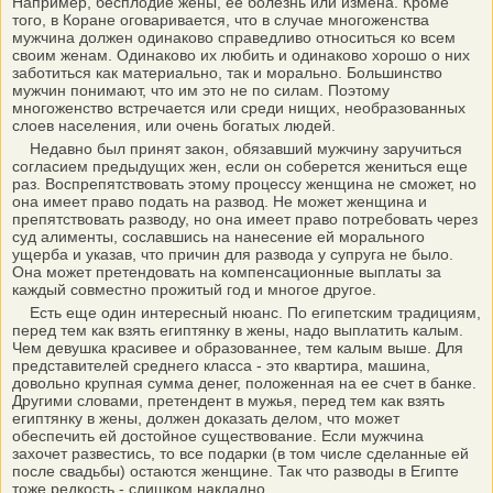
Например, бесплодие жены, ее болезнь или измена. Кроме
того, в Коране оговаривается, что в случае многоженства
мужчина должен одинаково справедливо относиться ко всем
своим женам. Одинаково их любить и одинаково хорошо о них
заботиться как материально, так и морально. Большинство
мужчин понимают, что им это не по силам. Поэтому
многоженство встречается или среди нищих, необразованных
слоев населения, или очень богатых людей.
Недавно был принят закон, обязавший мужчину заручиться
согласием предыдущих жен, если он соберется жениться еще
раз. Воспрепятствовать этому процессу женщина не сможет, но
она имеет право подать на развод. Не может женщина и
препятствовать разводу, но она имеет право потребовать через
суд алименты, сославшись на нанесение ей морального
ущерба и указав, что причин для развода у супруга не было.
Она может претендовать на компенсационные выплаты за
каждый совместно прожитый год и многое другое.
Есть еще один интересный нюанс. По египетским традициям,
перед тем как взять египтянку в жены, надо выплатить калым.
Чем девушка красивее и образованнее, тем калым выше. Для
представителей среднего класса - это квартира, машина,
довольно крупная сумма денег, положенная на ее счет в банке.
Другими словами, претендент в мужья, перед тем как взять
египтянку в жены, должен доказать делом, что может
обеспечить ей достойное существование. Если мужчина
захочет развестись, то все подарки (в том числе сделанные ей
после свадьбы) остаются женщине. Так что разводы в Египте
тоже редкость - слишком накладно.