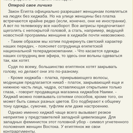
Открой свое личико
Закон Египта официально разрешает женщинам появляться
на людях без хиджаба. Но на улице женщины без платка
встречаются крайне редко (если, конечно, они не иностранки).
А вот по телевизору все наоборот. Все актрисы предпочитают
щеголять с непокрытой головой, а стать, например, ведущей
новостной программы женщине в хиджабе почти невозможно.
- Таким образом мы хотим подчеркнуть светский характер
наших передач, - поясняет сотрудница египетской
национальной телерадиокомпании. - Что касается одежды
наших сотрудниц вне эфира, то здесь они вольны одеваться
так, как хотят.
Судя по всему, большинство египтянок хотят закрывать
голову, но делают они это по-разному.
- Кроме хиджаба - платка, прикрывающего волосы,
модницам предлагается никаб - платок, закрывающий еще и
нижнюю часть лица, чадра, оставляющая открытыми только
глаза, - говорит продавщица магазина хиджабов Наими. -
Хиджаб можно повязывать сотнями способов, кроме того, он
может быть самых разных цветов. Его подбирают к общему
тону одежды, сумочке, туфлям или даже настроению.
Однако именно хиджаб чаще всего вызывает резкое
неприятие у представителей западной цивилизации. Для
западных феминисток этот головной убор - символ угнетенного
положения женщин Востока. У египтянок же свои
контраргументы.