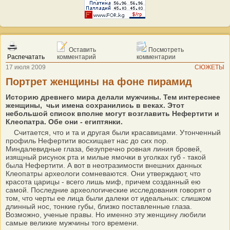
Оставить
Посмотреть
Распечатать
комментарий
комментарии
17 июля 2009
СЮЖЕТЫ
Портрет женщины на фоне пирамид
Историю древнего мира делали мужчины. Тем интереснее
женщины, чьи имена сохранились в веках. Этот
небольшой список вполне могут возглавить Нефертити и
Клеопатра. Обе они - египтянки.
Считается, что и та и другая были красавицами. Утонченный
профиль Нефертити восхищает нас до сих пор.
Миндалевидные глаза, безупречно ровная линия бровей,
изящный рисунок рта и милые ямочки в уголках губ - такой
была Нефертити. А вот в неотразимости внешних данных
Клеопатры археологи сомневаются. Они утверждают, что
красота царицы - всего лишь миф, причем созданный ею
самой. Последние археологические исследования говорят о
том, что черты ее лица были далеки от идеальных: слишком
длинный нос, тонкие губы, близко поставленные глаза.
Возможно, ученые правы. Но именно эту женщину любили
самые великие мужчины того времени.