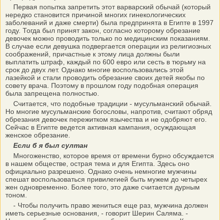
Первая попытка запретить этот варварский обычай (который
нередко становится причиной многих гинекологических
заболеваний и даже смерти) была предпринята в Египте в 1997
году. Тогда был принят закон, согласно которому обрезание
девочек можно проводить только по медицинским показаниям.
В случае если девушка подвергается операции из религиозных
соображений, причастные к этому лица должны были
выплатить штраф, каждый по 600 евро или сесть в тюрьму на
срок до двух лет. Однако многие воспользовались этой
лазейкой и стали проводить обрезание своих детей якобы по
совету врача. Поэтому в прошлом году подобная операция
была запрещена полностью.
Считается, что подобные традиции - мусульманский обычай.
Но многие мусульманские богословы, напротив, считают обряд
обрезания девочек пережитком язычества и не одобряют его.
Сейчас в Египте ведется активная кампания, осуждающая
женское обрезание.
Если б я был султан
Многоженство, которое время от времени бурно обсуждается
в нашем обществе, острая тема и для Египта. Здесь оно
официально разрешено. Однако очень немногие мужчины
спешат воспользоваться привилегией быть мужем до четырех
жен одновременно. Более того, это даже считается дурным
тоном.
- Чтобы получить право жениться еще раз, мужчина должен
иметь серьезные основания, - говорит Шерин Саляма. -