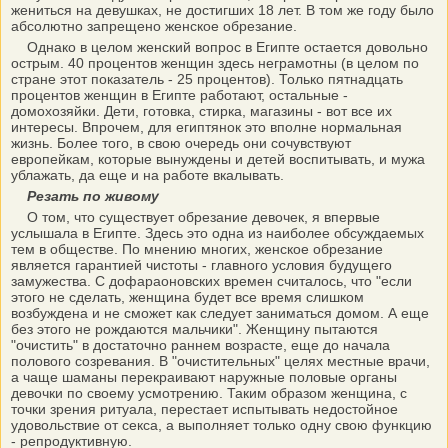
жениться на девушках, не достигших 18 лет. В том же году было
абсолютно запрещено женское обрезание.
Однако в целом женский вопрос в Египте остается довольно
острым. 40 процентов женщин здесь неграмотны (в целом по
стране этот показатель - 25 процентов). Только пятнадцать
процентов женщин в Египте работают, остальные -
домохозяйки. Дети, готовка, стирка, магазины - вот все их
интересы. Впрочем, для египтянок это вполне нормальная
жизнь. Более того, в свою очередь они сочувствуют
европейкам, которые вынуждены и детей воспитывать, и мужа
ублажать, да еще и на работе вкалывать.
Резать по живому
О том, что существует обрезание девочек, я впервые
услышала в Египте. Здесь это одна из наиболее обсуждаемых
тем в обществе. По мнению многих, женское обрезание
является гарантией чистоты - главного условия будущего
замужества. С дофараоновских времен считалось, что "если
этого не сделать, женщина будет все время слишком
возбуждена и не сможет как следует заниматься домом. А еще
без этого не рождаются мальчики". Женщину пытаются
"очистить" в достаточно раннем возрасте, еще до начала
полового созревания. В "очистительных" целях местные врачи,
а чаще шаманы перекраивают наружные половые органы
девочки по своему усмотрению. Таким образом женщина, с
точки зрения ритуала, перестает испытывать недостойное
удовольствие от секса, а выполняет только одну свою функцию
- репродуктивную.