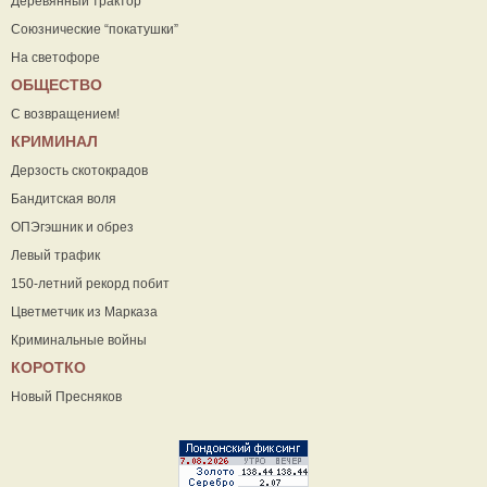
Деревянный трактор
Союзнические “покатушки”
На светофоре
ОБЩЕСТВО
С возвращением!
КРИМИНАЛ
Дерзость скотокрадов
Бандитская воля
ОПЭгэшник и обрез
Левый трафик
150-летний рекорд побит
Цветметчик из Марказа
Криминальные войны
КОРОТКО
Новый Пресняков