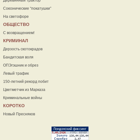
Деревянный трактор
Союзнические “покатушки”
На светофоре
ОБЩЕСТВО
С возвращением!
КРИМИНАЛ
Дерзость скотокрадов
Бандитская воля
ОПЭгэшник и обрез
Левый трафик
150-летний рекорд побит
Цветметчик из Марказа
Криминальные войны
КОРОТКО
Новый Пресняков