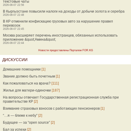
текстовые чаты
2026-08-07 22:56
В Кыргызстане повысили налоги на доходы от добычи золота и серебра
2026-08-07 22:48
В КР отменили конфискацию грузовых авто за нарушение правил
перевозок
2026-08-07 22:45
Москва расширяет перечень иностранцев, обязанных использовать
приложение &quot;Амина&quot;
2026-08-07 22:44
Новости предоставлены Порталом FOR.KG
ДИСКУССИИ
Домашние помощники
[1]
Звание должно быть почетным
[1]
Как пожаловаться на врача?
[111]
Жилье для матери-одиночки
[187]
На вопросы отвечает Государственная регистрационная служба при
правительстве КР
[2]
Взимание страховых взносов с работающих пенсионеров
[1]
“…я — ближе к небу”
[2]
Будущее — за “open source”
[2]
Бал за успехи
[2]