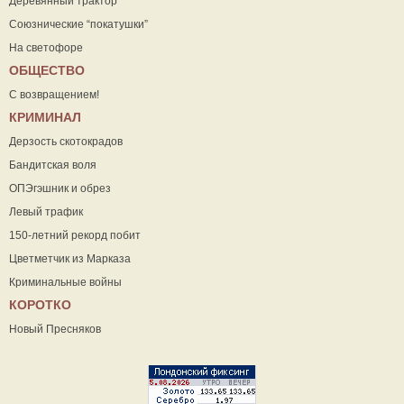
Деревянный трактор
Союзнические “покатушки”
На светофоре
ОБЩЕСТВО
С возвращением!
КРИМИНАЛ
Дерзость скотокрадов
Бандитская воля
ОПЭгэшник и обрез
Левый трафик
150-летний рекорд побит
Цветметчик из Марказа
Криминальные войны
КОРОТКО
Новый Пресняков