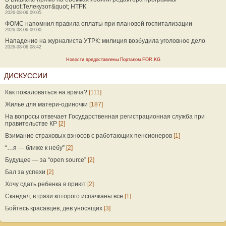
&quot;Телекузот&quot; НТРК
2026-08-06 09:05
ФОМС напомнил правила оплаты при плановой госпитализации
2026-08-06 09:00
Нападение на журналиста УТРК: милиция возбудила уголовное дело
2026-08-06 08:42
Новости предоставлены Порталом FOR.KG
ДИСКУССИИ
Как пожаловаться на врача?
[111]
Жилье для матери-одиночки
[187]
На вопросы отвечает Государственная регистрационная служба при
правительстве КР
[2]
Взимание страховых взносов с работающих пенсионеров
[1]
“…я — ближе к небу”
[2]
Будущее — за “open source”
[2]
Бал за успехи
[2]
Хочу сдать ребенка в приют
[2]
Скандал, в грязи которого испачканы все
[1]
Бойтесь красавцев, дев уносящих
[3]